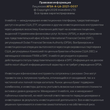
Правовая информация
Лицензия
AFSA-A-LA-2021-0037
© Copyright 2026 Investlink LTD.
Все права зарегистрированы.
Investlink — международная инвестиционная платформа, предоставляющая
доступ к акциям США, ETF, опционам и другим инвестиционным инструментам
через цифровую экосистему. Компания действует на основании лицензии,
выданной Управлением финансовых услуг Астаны (AFSA), и зарегистрирована
как представительский офис в Dubai International Financial Centre (DIFC),
регулируемый Dubai Financial Services Authority (DFSA). Все брокерские и
инвестиционные операции выполняются через лицензированных партнёров в
США, регулируемых Комиссией по ценным бумагам и биржам США (SEC) и
являющихся членами FINRA и SIPC. Investlink регулируется в рамках
действующего статуса представительского офиса в DIFC. Информация на данном
сайте носит общий информационный характер и не требует утверждения DFSA.
Инвестиции в финансовые инструменты сопряжены с рисками. Они могут
привести как к получению прибыли, отличающейся от ожидаемой, так и к
частичной или полной потере капитала. Рынок ценных бумаг подвержен
колебаниям, и инвесторы должны учитывать возможные изменения стоимости
активов и уровня доходности. Менеджмент Investlink, как и менеджмент
публичных компаний, не несёт личной ответственности перед акционерами и
инвесторами за результаты инвестиционной деятельности. Все инвестиционные
решения принимаются клиентом самостоятельно и на собственный риск.