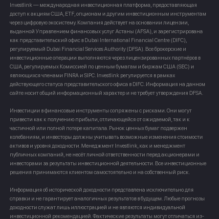
Investlink — международная инвестиционная платформа, предоставляющая
доступ к акциям США, ETF, опционам и другим инвестиционным инструментам
через цифровую экосистему. Компания действует на основании лицензии,
выданной Управлением финансовых услуг Астаны (AFSA), и зарегистрирована
как представительский офис в Dubai International Financial Centre (DIFC),
регулируемый Dubai Financial Services Authority (DFSA). Все брокерские и
инвестиционные операции выполняются через лицензированных партнёров в
США, регулируемых Комиссией по ценным бумагам и биржам США (SEC) и
являющихся членами FINRA и SIPC. Investlink регулируется в рамках
действующего статуса представительского офиса в DIFC. Информация на данном
сайте носит общий информационный характер и не требует утверждения DFSA.
Инвестиции в финансовые инструменты сопряжены с рисками. Они могут
привести как к получению прибыли, отличающейся от ожидаемой, так и к
частичной или полной потере капитала. Рынок ценных бумаг подвержен
колебаниям, и инвесторы должны учитывать возможные изменения стоимости
активов и уровня доходности. Менеджмент Investlink, как и менеджмент
публичных компаний, не несёт личной ответственности перед акционерами и
инвесторами за результаты инвестиционной деятельности. Все инвестиционные
решения принимаются клиентом самостоятельно и на собственный риск.
Информация об исторической доходности представлена исключительно для
справки и не гарантирует аналогичных результатов в будущем. Любые прогнозы
доходности служат лишь иллюстрацией и не являются индивидуальной
инвестиционной рекомендацией. Фактические результаты могут отличаться из-