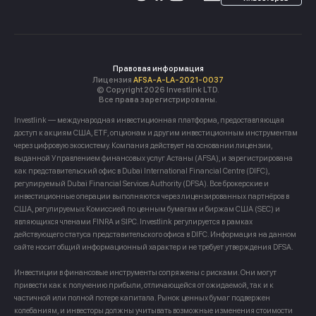
Правовая информация
Лицензия
AFSA-A-LA-2021-0037
© Copyright 2026 Investlink LTD.
Все права зарегистрированы.
Investlink — международная инвестиционная платформа, предоставляющая
доступ к акциям США, ETF, опционам и другим инвестиционным инструментам
через цифровую экосистему. Компания действует на основании лицензии,
выданной Управлением финансовых услуг Астаны (AFSA), и зарегистрирована
как представительский офис в Dubai International Financial Centre (DIFC),
регулируемый Dubai Financial Services Authority (DFSA). Все брокерские и
инвестиционные операции выполняются через лицензированных партнёров в
США, регулируемых Комиссией по ценным бумагам и биржам США (SEC) и
являющихся членами FINRA и SIPC. Investlink регулируется в рамках
действующего статуса представительского офиса в DIFC. Информация на данном
сайте носит общий информационный характер и не требует утверждения DFSA.
Инвестиции в финансовые инструменты сопряжены с рисками. Они могут
привести как к получению прибыли, отличающейся от ожидаемой, так и к
частичной или полной потере капитала. Рынок ценных бумаг подвержен
колебаниям, и инвесторы должны учитывать возможные изменения стоимости