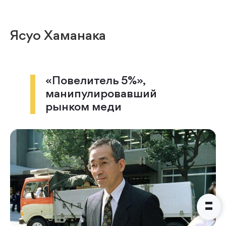
Наши консультанты свяжутся с
вами в ближайшее время
Ясуо Хаманака
«Повелитель 5%»,
манипулировавший
рынком меди