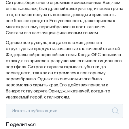
Ситрона, беря с него огромные комиссионные. Все, чем
он пользовался, был древний калькулятор, и несмотря на
это, он начал получать высокие доходы и привлекать
все больше средств. Его успешность даже привела к
многократному переизбранию на пост казначея.
Считали его настоящим финансовым гением.
Однако все рухнуло, когда он вложил деньги в
структурные продукты, связанные с ключевой ставкой
Федеральной резервной системы. Когда ФРС повысила
ставку, это привело к разрушению его инвестиционного
портфеля. Ситрон старался скрывать убытки до
последнего, так как он стремился к повторному
переизбранию. Однако в конечном итоге было
невозможно скрыть крах. Его действия привели к
банкротству округа Ориндж, и казначей, когда-то
уважаемый герой, стал изгоям.
Поделиться