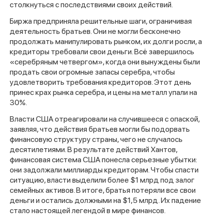
столкнуться с последствиями своих действий.
Биржа предприняла решительные шаги, ограничивая
деятельность братьев. Они не могли бесконечно
продолжать манипулировать рынком, их долги росли, а
кредиторы требовали свои деньги. Всё завершилось
«серебряным четвергом», когда они вынуждены были
продать свои огромные запасы серебра, чтобы
удовлетворить требования кредиторов. Этот день
принес крах рынка серебра, и цены на металл упали на
30%.
Власти США отреагировали на случившееся с опаской,
заявляя, что действия братьев могли бы подорвать
финансовую структуру страны, чего не случалось
десятилетиями. В результате действий Хантов,
финансовая система США понесла серьезные убытки:
Спасибо за заявку
они задолжали миллиарды кредиторам. Чтобы спасти
ситуацию, власти выделили более $1 млрд под залог
семейных активов. В итоге, братья потеряли все свои
деньги и остались должными на $1,5 млрд. Их падение
стало настоящей легендой в мире финансов.