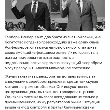
Гербер и Банкер Хант, два брата из знатной семьи, чье
богатство когда-то превосходило даже славу клана
Рокфеллеров, оказались на краю банкротства из-за
своих амбиций на фондовом рынке. Их история стала
живым примером того, как жадность и
недальновидность во времена спекуляций с серебром
могут разрушить многомиллиардное состояние.
Желая захватить рынок, братья активно взялись за
спекуляции с серебром, привлекая кредиты и скупая
металл в огромных объемах. Они искусственно
накручивали цены, пытаясь контролировать рынок.
Однако их тактика вызвала негодование не только у
промышленников, но и у регуляторов рынка. Ситуация
вышла из-под контроля, и братья были вынуждены