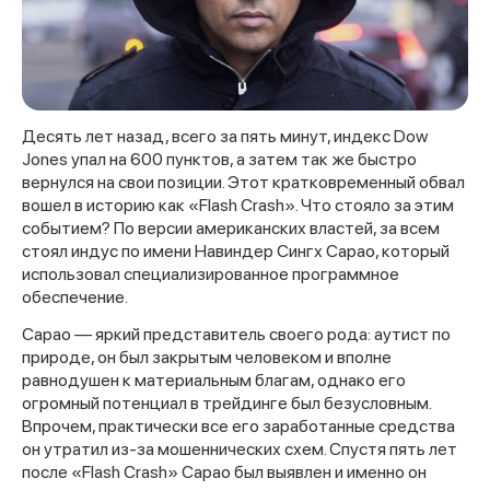
Десять лет назад, всего за пять минут, индекс Dow
Jones упал на 600 пунктов, а затем так же быстро
вернулся на свои позиции. Этот кратковременный обвал
вошел в историю как «Flash Crash». Что стояло за этим
событием? По версии американских властей, за всем
стоял индус по имени Навиндер Сингх Сарао, который
использовал специализированное программное
обеспечение.
Сарао — яркий представитель своего рода: аутист по
природе, он был закрытым человеком и вполне
равнодушен к материальным благам, однако его
огромный потенциал в трейдинге был безусловным.
Впрочем, практически все его заработанные средства
он утратил из-за мошеннических схем. Спустя пять лет
после «Flash Crash» Сарао был выявлен и именно он