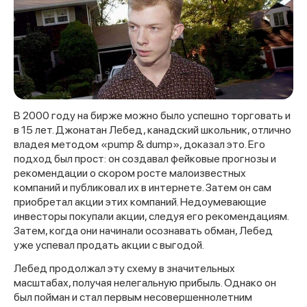
В 2000 году на бирже можно было успешно торговать и
в 15 лет. Джонатан Лебед, канадский школьник, отлично
владея методом «pump & dump», доказал это. Его
подход был прост: он создавал фейковые прогнозы и
рекомендации о скором росте малоизвестных
компаний и публиковал их в интернете. Затем он сам
приобретал акции этих компаний. Недоумевающие
инвесторы покупали акции, следуя его рекомендациям.
Затем, когда они начинали осознавать обман, Лебед
уже успевал продать акции с выгодой.
Лебед продолжал эту схему в значительных
масштабах, получая нелегальную прибыль. Однако он
был пойман и стал первым несовершеннолетним