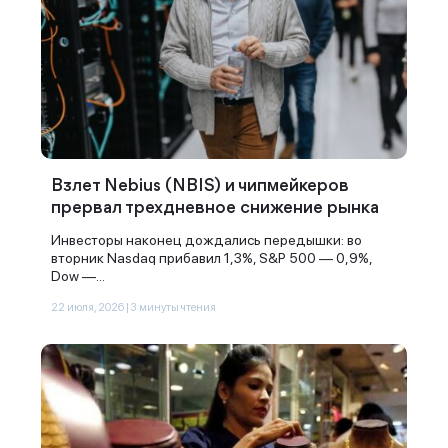
Наши консультанты свяжутся с
вами в ближайшее время
Взлет Nebius (NBIS) и чипмейкеров
прервал трехдневное снижение рынка
Инвесторы наконец дождались передышки: во
вторник Nasdaq прибавил 1,3%, S&P 500 — 0,9%,
Dow —...
22 июля, 2026 | 3 минуты чтения