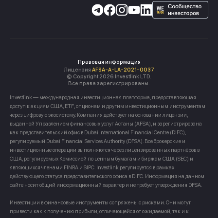
Правовая информация
Лицензия
AFSA-A-LA-2021-0037
© Copyright 2026 Investlink LTD.
Все права зарегистрированы.
Investlink — международная инвестиционная платформа, предоставляющая
доступ к акциям США, ETF, опционам и другим инвестиционным инструментам
через цифровую экосистему. Компания действует на основании лицензии,
выданной Управлением финансовых услуг Астаны (AFSA), и зарегистрирована
как представительский офис в Dubai International Financial Centre (DIFC),
регулируемый Dubai Financial Services Authority (DFSA). Все брокерские и
инвестиционные операции выполняются через лицензированных партнёров в
США, регулируемых Комиссией по ценным бумагам и биржам США (SEC) и
являющихся членами FINRA и SIPC. Investlink регулируется в рамках
действующего статуса представительского офиса в DIFC. Информация на данном
сайте носит общий информационный характер и не требует утверждения DFSA.
Инвестиции в финансовые инструменты сопряжены с рисками. Они могут
привести как к получению прибыли, отличающейся от ожидаемой, так и к