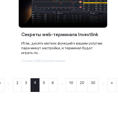
Секреты web-терминала Investlink
Итак, десять метких функций к вашим услугам:
пара минут настройки, и терминал будет
играть по...
22 июля, 2026 | 3 минуты чтения
...
4
...
...
«
2
3
5
6
10
20
30
»