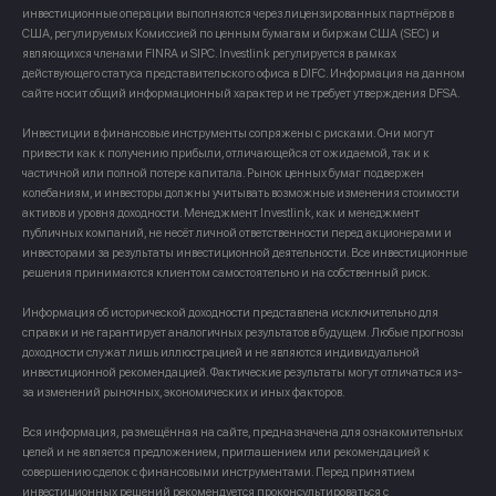
инвестиционные операции выполняются через лицензированных партнёров в
США, регулируемых Комиссией по ценным бумагам и биржам США (SEC) и
являющихся членами FINRA и SIPC. Investlink регулируется в рамках
действующего статуса представительского офиса в DIFC. Информация на данном
сайте носит общий информационный характер и не требует утверждения DFSA.
Инвестиции в финансовые инструменты сопряжены с рисками. Они могут
привести как к получению прибыли, отличающейся от ожидаемой, так и к
частичной или полной потере капитала. Рынок ценных бумаг подвержен
колебаниям, и инвесторы должны учитывать возможные изменения стоимости
активов и уровня доходности. Менеджмент Investlink, как и менеджмент
публичных компаний, не несёт личной ответственности перед акционерами и
инвесторами за результаты инвестиционной деятельности. Все инвестиционные
решения принимаются клиентом самостоятельно и на собственный риск.
Информация об исторической доходности представлена исключительно для
справки и не гарантирует аналогичных результатов в будущем. Любые прогнозы
доходности служат лишь иллюстрацией и не являются индивидуальной
инвестиционной рекомендацией. Фактические результаты могут отличаться из-
за изменений рыночных, экономических и иных факторов.
Вся информация, размещённая на сайте, предназначена для ознакомительных
целей и не является предложением, приглашением или рекомендацией к
совершению сделок с финансовыми инструментами. Перед принятием
инвестиционных решений рекомендуется проконсультироваться с