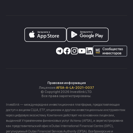
Правовая информация
Лицензия
AFSA-A-LA-2021-0037
© Copyright 2026 Investlink LTD.
Все права зарегистрированы.
Investlink — международная инвестиционная платформа, предоставляющая
доступ к акциям США, ETF, опционам и другим инвестиционным инструментам
через цифровую экосистему. Компания действует на основании лицензии,
выданной Управлением финансовых услуг Астаны (AFSA), и зарегистрирована
как представительский офис в Dubai International Financial Centre (DIFC),
регулируемый Dubai Financial Services Authority (DFSA). Все брокерские и