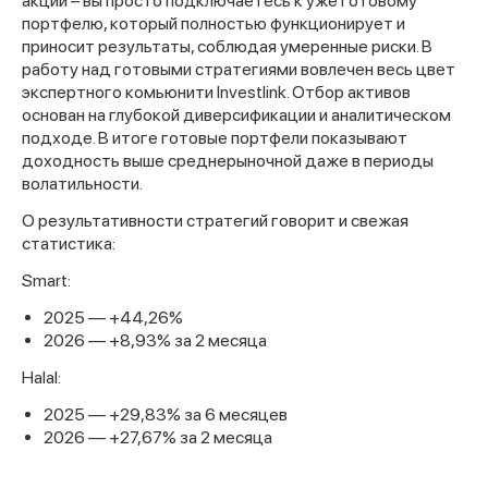
акций – вы просто подключаетесь к уже готовому
портфелю, который полностью функционирует и
приносит результаты, соблюдая умеренные риски. В
работу над готовыми стратегиями вовлечен весь цвет
экспертного комьюнити Investlink. Отбор активов
основан на глубокой диверсификации и аналитическом
подходе. В итоге готовые портфели показывают
доходность выше среднерыночной даже в периоды
волатильности.
О результативности стратегий говорит и свежая
статистика:
Smart:
2025 — +44,26%
2026 — +8,93% за 2 месяца
Halal:
2025 — +29,83% за 6 месяцев
Спасибо за заявку
2026 — +27,67% за 2 месяца