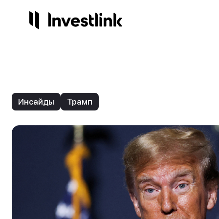
Продукты
Компания
Сервисы
Регули
Акции
О нас
Готов
Лиц
Инсайды
Трамп
Опционы
Контакты
Инвес
На
Торго
Стр
Начисления
3.25%
ETF
IPO
NEW