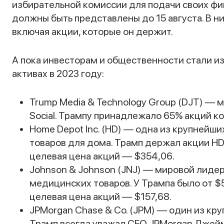
избирательной комиссии для подачи своих фин
должны быть представлены до 15 августа. В н
включая акции, которые он держит.
А пока инвесторам и общественности стали и
активах в 2023 году:
Trump Media & Technology Group (DJT) —
Social. Трампу принадлежало 65% акций ко
Home Depot Inc. (HD) — одна из крупнейш
товаров для дома. Трамп держал акции HD
целевая цена акций — $354,06.
Johnson & Johnson (JNJ) — мировой лиде
медицинских товаров. У Трампа было от $
целевая цена акций — $157,68.
JPMorgan Chase & Co. (JPM) — один из кру
Трамп всегда уважал CEO JPMorgan Джейм