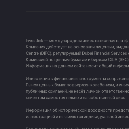
Investlink — международная инвестиционная плат
Компания действует на основании лицензии, выданно
Centre (DIFC), регулируемый Dubai Financial Servi
Комиссией по ценным бумагам и биржам США (SEC) и
Информация на данном сайте носит общий информа
Инвестиции в финансовые инструменты сопряжены с 
Рынок ценных бумаг подвержен колебаниям, и инве
публичных компаний, не несёт личной ответственн
клиентом самостоятельно и на собственный риск.
Информация об исторической доходности представ
иллюстрацией и не являются индивидуальной инвес