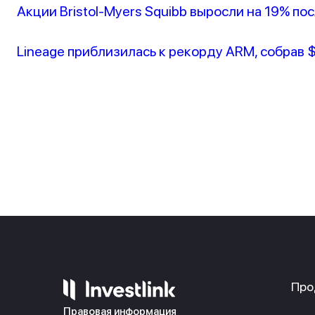
Акции Bristol-Myers Squibb выросли на 19% по
Lineage приблизилась к рекорду ARM, собрав 
Про
Правовая информация