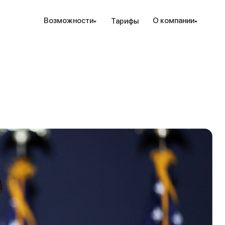
Наведите камеру телефона на QR-код,
Возможности
О компании
Тарифы
чтобы скачать мобильное приложение.
Закрыть
Отправить
рование и защита
Инструменты
Ресурсы
Посл
Закрыть
ые стратегии
ензия РК
Проверка халяльности
Новости
т. консалтинг
дежность
Премиальные функции
вые идеи
ахование счетов
Аналитика PRO
Гра
дес
пре
над