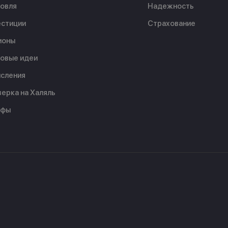
овля
Надежность
стиции
Страхование
ионы
овые идеи
сления
ерка на Халяль
ифы