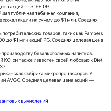
цена акций — $198,09.
Спасибо за заявку
пнейшая публичная табачная компания,
держал акции на сумму до $1 млн. Средняя
ь потребительских товаров, таких как Pampers
000 до $1 млн акций PG. Средняя целевая цена
о производству безалкогольных напитков.
Наши консультанты свяжутся с вами в
 KO, он также известен своей любовью к Diet
ближайшее время
37.
ериканская фабрика микропроцессоров. У
ций AVGO. Средняя целевая цена акций —
квантовых вычислений