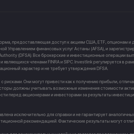
форма, предоставляющая доступ к акциям США, ETF, опционам и
й Управлением финансовых услуг Астаны (AFSA), и зарегистриров
ces Authority (DFSA). Все брокерские и инвестиционные операции
 являющихся членами FINRA и SIPC. Investlink регулируется в р
ционный характер и не требует утверждения DFSA.
рисками. Они могут привести как к получению прибыли, отличаю
сторы должны учитывать возможные изменения стоимости активо
ости перед акционерами и инвесторами за результаты инвести
лена исключительно для справки и не гарантирует аналогичны
тиционной рекомендацией. Фактические результаты могут отлич