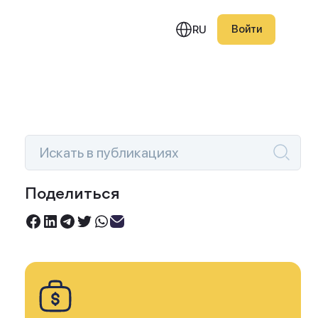
Войти
RU
едняя публикация
фик намекает на конец
Поделиться
ятилетнего
Инвестируйте под 0%
восходства биткоина
Торгуйте акциями без комиссий
 акциями