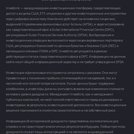
Investlink — международная инвестиционная платформа, предоставляющая
доступ к акциям США, ETF, опционам и другим инвестиционным инструментам
через цифровую экосистему. Компания действует на основании лицензии,
выданной Управлением финансовых услуг Астаны (AFSA), и зарегистрирована
как представительский офис в Dubai International Financial Centre (DIFC),
регулируемый Dubai Financial Services Authority (DFSA). Все брокерские и
инвестиционные операции выполняются через лицензированных партнёров в
США, регулируемых Комиссией по ценным бумагам и биржам США (SEC) и
являющихся членами FINRA и SIPC. Investlink регулируется в рамках
действующего статуса представительского офиса в DIFC. Информация на данном
сайте носит общий информационный характер и не требует утверждения DFSA.
Инвестиции в финансовые инструменты сопряжены с рисками. Они могут
привести как к получению прибыли, отличающейся от ожидаемой, так и к
частичной или полной потере капитала. Рынок ценных бумаг подвержен
колебаниям, и инвесторы должны учитывать возможные изменения стоимости
активов и уровня доходности. Менеджмент Investlink, как и менеджмент
публичных компаний, не несёт личной ответственности перед акционерами и
инвесторами за результаты инвестиционной деятельности. Все инвестиционные
решения принимаются клиентом самостоятельно и на собственный риск.
Информация об исторической доходности представлена исключительно для
справки и не гарантирует аналогичных результатов в будущем. Любые прогнозы
доходности служат лишь иллюстрацией и не являются индивидуальной