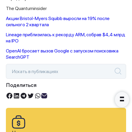
The Quantuminsider
Акции Bristol-Myers Squibb выросли на 19% после
сильного 2 квартала
Спасибо за заявку
Lineage приблизилась к рекорду ARM, собрав $4,4 млрд
на IPO
OpenAI бросает вызов Google с запуском поисковика
SearchGPT
Наши консультанты свяжутся с
вами в ближайшее время
Поделиться