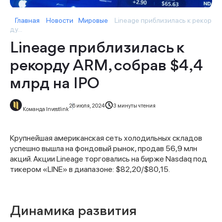
Главная
Новости
Мировые
Lineage приблизилась к рекор
ду...
Lineage приблизилась к
рекорду ARM, собрав $4,4
млрд на IPO
26 июля, 2024
3 минуты чтения
Команда Investlink
Крупнейшая американская сеть холодильных складов
успешно вышла на фондовый рынок, продав 56,9 млн
акций. Акции Lineage торговались на бирже Nasdaq под
тикером «LINE» в диапазоне: $82,20/$80,15.
Динамика развития