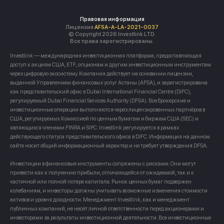
Правовая информация
Лицензия
AFSA-A-LA-2021-0037
© Copyright 2026 Investlink LTD.
Все права зарегистрированы.
Investlink — международная инвестиционная платформа, предоставляющая
доступ к акциям США, ETF, опционам и другим инвестиционным инструментам
через цифровую экосистему. Компания действует на основании лицензии,
выданной Управлением финансовых услуг Астаны (AFSA), и зарегистрирована
как представительский офис в Dubai International Financial Centre (DIFC),
регулируемый Dubai Financial Services Authority (DFSA). Все брокерские и
инвестиционные операции выполняются через лицензированных партнёров в
США, регулируемых Комиссией по ценным бумагам и биржам США (SEC) и
являющихся членами FINRA и SIPC. Investlink регулируется в рамках
действующего статуса представительского офиса в DIFC. Информация на данном
сайте носит общий информационный характер и не требует утверждения DFSA.
Инвестиции в финансовые инструменты сопряжены с рисками. Они могут
привести как к получению прибыли, отличающейся от ожидаемой, так и к
частичной или полной потере капитала. Рынок ценных бумаг подвержен
колебаниям, и инвесторы должны учитывать возможные изменения стоимости
активов и уровня доходности. Менеджмент Investlink, как и менеджмент
публичных компаний, не несёт личной ответственности перед акционерами и
инвесторами за результаты инвестиционной деятельности. Все инвестиционные