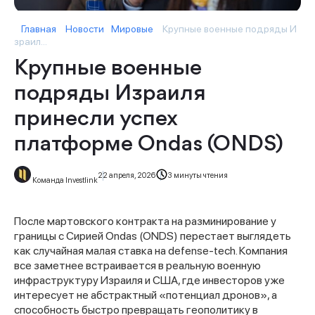
Главная
Новости
Мировые
Крупные военные подряды И
зраил...
Крупные военные
подряды Израиля
принесли успех
платформе Ondas (ONDS)
22 апреля, 2026
3 минуты чтения
Команда Investlink
После мартовского контракта на разминирование у
границы с Сирией Ondas (ONDS) перестает выглядеть
как случайная малая ставка на defense-tech. Компания
все заметнее встраивается в реальную военную
инфраструктуру Израиля и США, где инвесторов уже
интересует не абстрактный «потенциал дронов», а
способность быстро превращать геополитику в