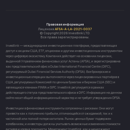
Правовая информация
Лицензия
AFSA-A-LA-2021-0037
© Copyright 2026 Investlink LTD.
Все права зарегистрированы.
Investlink — международная инвестиционная платформа, предоставляющая
доступ к акциям США, ETF, опционам и другим инвестиционным инструментам
через цифровую экосистему. Компания действует на основании лицензии,
выданной Управлением финансовых услуг Астаны (AFSA), и зарегистрирована
как представительский офис в Dubai International Financial Centre (DIFC),
регулируемый Dubai Financial Services Authority (DFSA). Все брокерские и
инвестиционные операции выполняются через лицензированных партнёров в
США, регулируемых Комиссией по ценным бумагам и биржам США (SEC) и
являющихся членами FINRA и SIPC. Investlink регулируется в рамках
действующего статуса представительского офиса в DIFC. Информация на данном
сайте носит общий информационный характер и не требует утверждения DFSA.
Инвестиции в финансовые инструменты сопряжены с рисками. Они могут
привести как к получению прибыли, отличающейся от ожидаемой, так и к
частичной или полной потере капитала. Рынок ценных бумаг подвержен
колебаниям, и инвесторы должны учитывать возможные изменения стоимости
активов и уровня доходности. Менеджмент Investlink, как и менеджмент