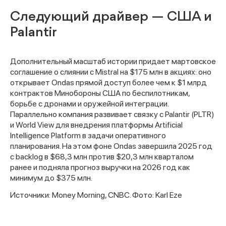
Следующий драйвер — США и
Palantir
Дополнительный масштаб истории придает мартовское
соглашение о слиянии с Mistral на $175 млн в акциях: оно
открывает Ondas прямой доступ более чем к $1 млрд
контрактов Минобороны США по беспилотникам,
борьбе с дронами и оружейной интеграции.
Параллельно компания развивает связку с Palantir (PLTR)
и World View для внедрения платформы Artificial
Intelligence Platform в задачи оперативного
планирования. На этом фоне Ondas завершила 2025 год
с backlog в $68,3 млн против $20,3 млн кварталом
ранее и подняла прогноз выручки на 2026 год как
Спасибо за заявку
минимум до $375 млн.
Источники: Money Morning, CNBC. Фото: Karl Eze