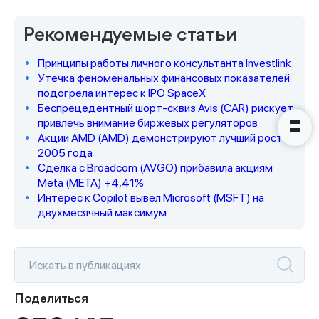
Наши консультанты свяжутся с
Рекомендуемые статьи
вами в ближайшее время
Принципы работы личного консультанта Investlink
Утечка феноменальных финансовых показателей
подогрела интерес к IPO SpaceX
Беспрецедентный шорт-сквиз Avis (CAR) рискует
привлечь внимание биржевых регуляторов
Акции AMD (AMD) демонстрируют лучший рост с
2005 года
Сделка с Broadcom (AVGO) прибавила акциям
Meta (META) +4,41%
Интерес к Copilot вывел Microsoft (MSFT) на
двухмесячный максимум
Поделиться