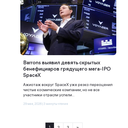
Barrons выявил девять скрытых
бенефициаров грядущего мега-IPO
SpaceX
Ажиотаж вокруг SpaceX уже резко переоценил
чистые космические компании, но не все
участники отрасли успели...
29 мая, 2026 | 3 минуты чтения
1
2
3
»