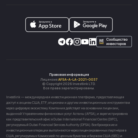
Правовая информация
Лицензия
AFSA-A-LA-2021-0037
© Copyright 2026 Investlink LTD.
Все права зарегистрированы.
Investlink — международная инвестиционная платформа, предоставляющая
доступ к акциям США, ETF, опционам и другим инвестиционным инструментам
через цифровую экосистему. Компания действует на основании лицензии,
выданной Управлением финансовых услуг Астаны (AFSA), и зарегистрирована
как представительский офис в Dubai International Financial Centre (DIFC),
регулируемый Dubai Financial Services Authority (DFSA). Все брокерские и
инвестиционные операции выполняются через лицензированных партнёров в
США, регулируемых Комиссией по ценным бумагам и биржам США (SEC) и