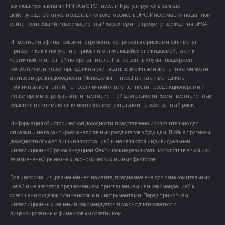
являющихся членами FINRA и SIPC. Investlink регулируется в рамках
действующего статуса представительского офиса в DIFC. Информация на данном
сайте носит общий информационный характер и не требует утверждения DFSA.
Инвестиции в финансовые инструменты сопряжены с рисками. Они могут
привести как к получению прибыли, отличающейся от ожидаемой, так и к
частичной или полной потере капитала. Рынок ценных бумаг подвержен
колебаниям, и инвесторы должны учитывать возможные изменения стоимости
активов и уровня доходности. Менеджмент Investlink, как и менеджмент
публичных компаний, не несёт личной ответственности перед акционерами и
инвесторами за результаты инвестиционной деятельности. Все инвестиционные
решения принимаются клиентом самостоятельно и на собственный риск.
Информация об исторической доходности представлена исключительно для
справки и не гарантирует аналогичных результатов в будущем. Любые прогнозы
доходности служат лишь иллюстрацией и не являются индивидуальной
инвестиционной рекомендацией. Фактические результаты могут отличаться из-
за изменений рыночных, экономических и иных факторов.
Вся информация, размещённая на сайте, предназначена для ознакомительных
целей и не является предложением, приглашением или рекомендацией к
совершению сделок с финансовыми инструментами. Перед принятием
инвестиционных решений рекомендуется проконсультироваться с
лицензированным финансовым советником.