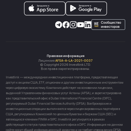
Правовая информация
Лицензия
AFSA-A-LA-2021-0037
© Copyright 2026 Investlink LTD.
Все права зарегистрированы.
Investlink — международная инвестиционная платформа, предоставляющая
доступ к акциям США, ETF, опционам и другим инвестиционным инструментам
через цифровую экосистему. Компания действует на основании лицензии,
выданной Управлением финансовых услуг Астаны (AFSA), и зарегистрирована
как представительский офис в Dubai International Financial Centre (DIFC),
регулируемый Dubai Financial Services Authority (DFSA). Все брокерские и
инвестиционные операции выполняются через лицензированных партнёров в
США, регулируемых Комиссией по ценным бумагам и биржам США (SEC) и
являющихся членами FINRA и SIPC. Investlink регулируется в рамках
действующего статуса представительского офиса в DIFC. Информация на данном
сайте носит общий информационный характер и не требует утверждения DFSA.