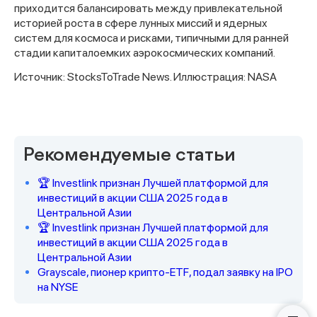
приходится балансировать между привлекательной
историей роста в сфере лунных миссий и ядерных
систем для космоса и рисками, типичными для ранней
стадии капиталоемких аэрокосмических компаний.
Источник: StocksToTrade News. Иллюстрация: NASA
Спасибо за заявку
Рекомендуемые статьи
🏆 Investlink признан Лучшей платформой для
инвестиций в акции США 2025 года в
Центральной Азии
🏆 Investlink признан Лучшей платформой для
Наши консультанты свяжутся с
инвестиций в акции США 2025 года в
вами в ближайшее время
Центральной Азии
Grayscale, пионер крипто-ETF, подал заявку на IPO
на NYSE