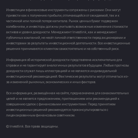
Инвестиции в финансовые инструменты сопряжены с рисками. Они могут
привести как к получению прибыли, отличающейся от ожидаемой, так и к
частичной или полной потере капитала. Рынок ценных бумаг подвержен
колебаниям, и инвесторы должны учитывать возможные изменения стоимости
активов и уровня доходности. Менеджмент Investlink, как и менеджмент
публичных компаний, не несёт личной ответственности перед акционерами и
инвесторами за результаты инвестиционной деятельности. Все инвестиционные
решения принимаются клиентом самостоятельно и на собственный риск.
Информация об исторической доходности представлена исключительно для
справки и не гарантирует аналогичных результатов в будущем. Любые прогнозы
доходности служат лишь иллюстрацией и не являются индивидуальной
инвестиционной рекомендацией. Фактические результаты могут отличаться из-
за изменений рыночных, экономических и иных факторов.
Вся информация, размещённая на сайте, предназначена для ознакомительных
целей и не является предложением, приглашением или рекомендацией к
совершению сделок с финансовыми инструментами. Перед принятием
инвестиционных решений рекомендуется проконсультироваться с
лицензированным финансовым советником.
© Investlink. Все права защищены.