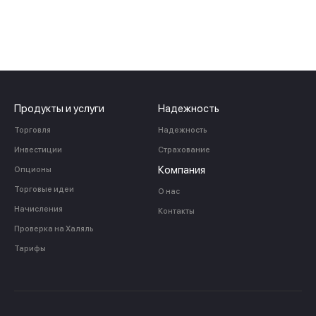
Продукты и услуги
Надежность
Торговля
Надежность
Инвестиции
Страхование
Компания
Опционы
Торговые идеи
О нас
Начисления
Контакты
Проверка на Халяль
Тарифы