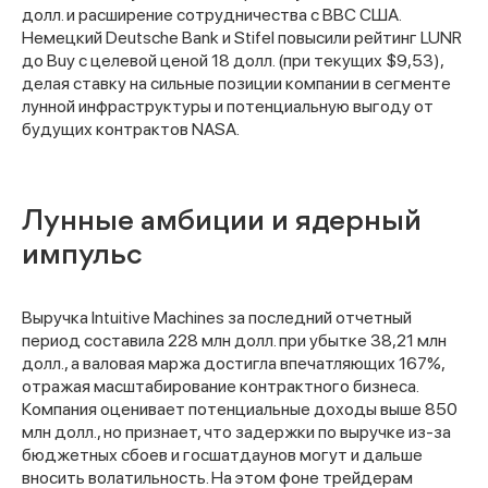
долл. и расширение сотрудничества с ВВС США.
Немецкий Deutsche Bank и Stifel повысили рейтинг LUNR
до Buy с целевой ценой 18 долл. (при текущих $9,53),
делая ставку на сильные позиции компании в сегменте
лунной инфраструктуры и потенциальную выгоду от
будущих контрактов NASA.
Лунные амбиции и ядерный
импульс
Выручка Intuitive Machines за последний отчетный
период составила 228 млн долл. при убытке 38,21 млн
долл., а валовая маржа достигла впечатляющих 167%,
отражая масштабирование контрактного бизнеса.
Компания оценивает потенциальные доходы выше 850
млн долл., но признает, что задержки по выручке из‑за
бюджетных сбоев и госшатдаунов могут и дальше
вносить волатильность. На этом фоне трейдерам