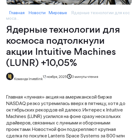
Главная
Новости
Мировые
Ядерные технологии для кос
моса...
Ядерные технологии для
космоса подтолкнули
акции Intuitive Machines
(LUNR) +10,05%
17 ноября, 2025
3 минуты чтения
Команда Investlink
Главная «лунная» акция на американской бирже
NASDAQ резко устремилась вверх в пятницу, хотя до
октябрьских рекордов ей далеко. Интерес к Intuitive
Machines (LUNR) усилился на фоне сразу нескольких
драйверов, связанных с лунными и оборонными
проектами. Новостной фон подкрепляют крупная
сделка по покупке Lanteris Space Systems за 800 млн