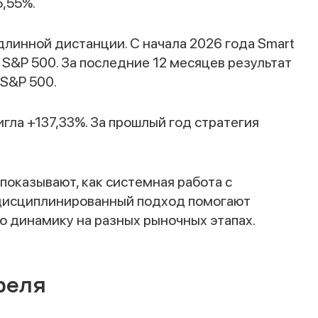
5,55%.
длинной дистанции. С начала 2026 года Smart
у S&P 500. За последние 12 месяцев результат
 S&P 500.
Спасибо за заявку
игла +137,33%. За прошлый год стратегия
показывают, как системная работа с
 дисциплинированный подход помогают
Наши консультанты свяжутся с вами в
ую динамику на разных рыночных этапах.
ближайшее время
феля