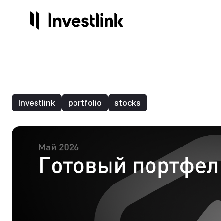
Продукты
Компания
Сервисы
Регули
Акции
О нас
Готов
Лиц
Investlink
portfolio
stocks
Опционы
Контакты
Инвес
На
Торго
Стр
Начисления
3.25%
ETF
IPO
NEW