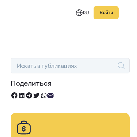
Войти
RU
едняя публикация
Поделиться
Инвестируйте под 0%
овый портфель Smart
Торгуйте акциями без комиссий
ction — июль 2026