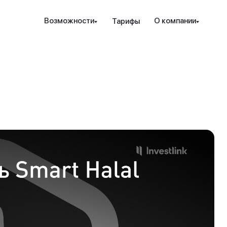
Наведите камеру телефона на QR-код,
Возможности
О компании
Тарифы
чтобы скачать мобильное приложение.
Закрыть
Отправить
рование и защита
Инструменты
Ресурсы
Посл
Закрыть
ые стратегии
ензия РК
Проверка халяльности
Новости
т. консалтинг
дежность
Премиальные функции
вые идеи
ахование счетов
Аналитика PRO
Гот
Sele