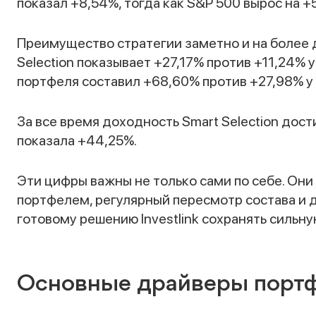
показал +8,54%, тогда как S&P 500 вырос на +
Преимущество стратегии заметно и на более 
Selection показывает +27,17% против +11,24% 
портфеля составил +68,60% против +27,98% у
За все время доходность Smart Selection дост
показала +44,25%.
Эти цифры важны не только сами по себе. Они 
портфелем, регулярный пересмотр состава и
готовому решению Investlink сохранять сильн
Основные драйверы порт