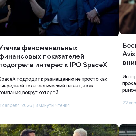
Бес
Утечка феноменальных
Avi
финансовых показателей
вни
подогрела интерес к IPO SpaceX
Истор
SpaceX подходит к размещению не просто как
прока
очередной технологический гигант, а как
рыноч
компания, вокруг которой...
22 апр
22 апреля, 2026 | 3 минуты чтения