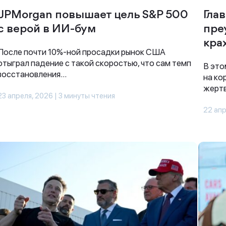
JPMorgan повышает цель S&P 500
Гла
с верой в ИИ-бум
пре
кра
После почти 10%-ной просадки рынок США
отыграл падение с такой скоростью, что сам темп
В это
восстановления...
на ко
жертв
23 апреля, 2026 | 3 минуты чтения
22 апр