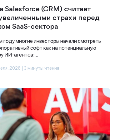
ва Salesforce (CRM) считает
увеличенными страхи перед
хом SaaS-сектора
м году многие инвесторы начали смотреть
рпоративный софт как на потенциальную
у ИИ-агентов:...
еля, 2026 | 3 минуты чтения