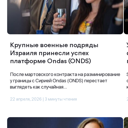
Крупные военные подряды
Израиля принесли успех
платформе Ondas (ONDS)
После мартовского контракта на разминирование
у границы с Сирией Ondas (ONDS) перестает
выглядеть как случайная...
22 апреля, 2026 | 3 минуты чтения