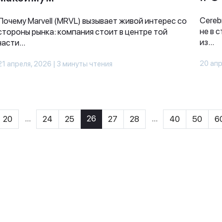
Cereb
Почему Marvell (MRVL) вызывает живой интерес со
не в 
стороны рынка: компания стоит в центре той
из...
части...
20 апр
21 апреля, 2026 | 3 минуты чтения
...
26
...
20
24
25
27
28
40
50
6