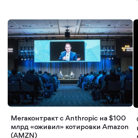
Мегаконтракт с Anthropic на $100
млрд «оживил» котировки Amazon
(AMZN)