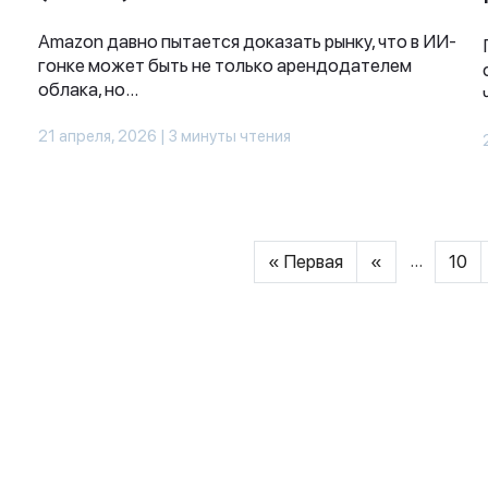
Amazon давно пытается доказать рынку, что в ИИ-
гонке может быть не только арендодателем
облака, но...
21 апреля, 2026 | 3 минуты чтения
...
« Первая
«
10