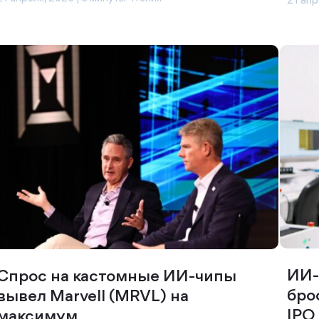
21 апр
ИИ-
Спрос на кастомные ИИ-чипы
бро
вывел Marvell (MRVL) на
IPO
максимум