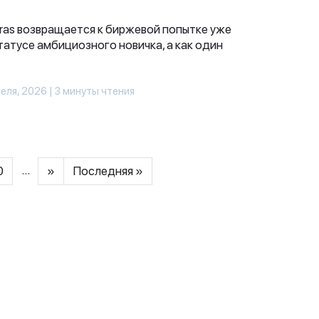
ras возвращается к биржевой попытке уже
статусе амбициозного новичка, а как один
еля, 2026 | 3 минуты чтения
...
0
»
Последняя »