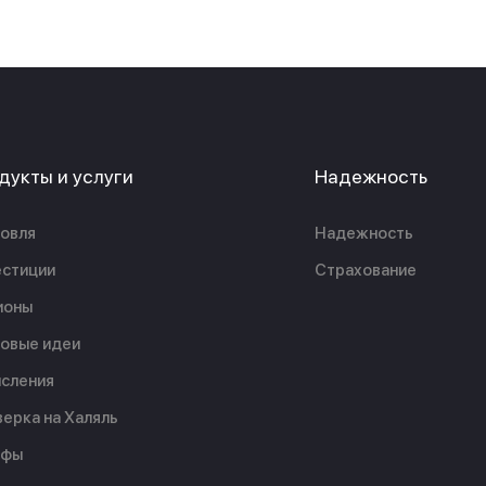
дукты и услуги
Надежность
овля
Надежность
стиции
Страхование
ионы
овые идеи
сления
ерка на Халяль
ифы