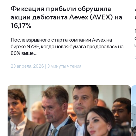
Фиксация прибыли обрушила
акции дебютанта Aevex (AVEX) на
16,17%
После взрывного старта компании Aevex на
бирже NYSE, когда новая бумага продавалась на
80% выше...
23 апреля, 2026 | 3 минуты чтения