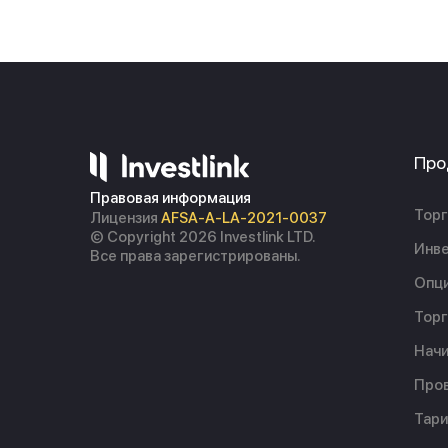
Про
Правовая информация
Торг
Лицензия
AFSA-A-LA-2021-0037
© Copyright 2026 Investlink LTD.
Инве
Все права зарегистрированы.
Опц
Торг
Начи
Пров
Тар