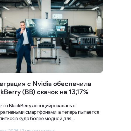
еграция с Nvidia обеспечила
kBerry (BB) скачок на 13,17%
-то BlackBerry ассоциировалась с
ративными смартфонами, а теперь пытается
питься в куда более модной для...