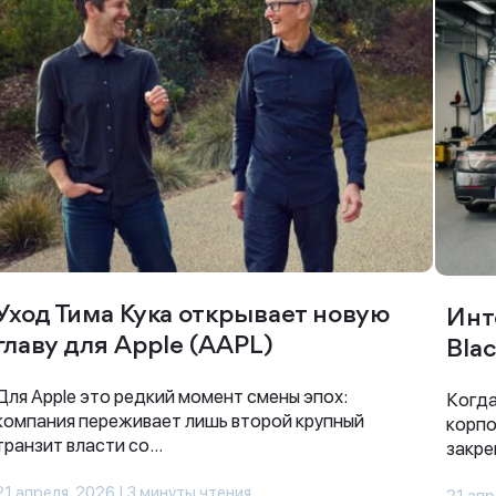
Спасибо за заявку
Наши консультанты свяжутся с вами в
Уход Тима Кука открывает новую
Инт
ближайшее время
главу для Apple (AAPL)
Blac
Для Apple это редкий момент смены эпох:
Когда
компания переживает лишь второй крупный
корпо
транзит власти со...
закре
21 апреля, 2026 | 3 минуты чтения