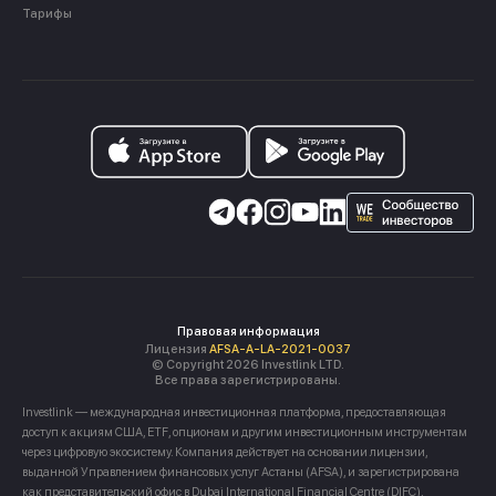
Тарифы
Правовая информация
Лицензия
AFSA-A-LA-2021-0037
© Copyright 2026 Investlink LTD.
Все права зарегистрированы.
Investlink — международная инвестиционная платформа, предоставляющая
доступ к акциям США, ETF, опционам и другим инвестиционным инструментам
через цифровую экосистему. Компания действует на основании лицензии,
выданной Управлением финансовых услуг Астаны (AFSA), и зарегистрирована
как представительский офис в Dubai International Financial Centre (DIFC),