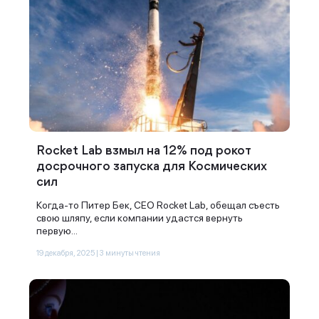
Спасибо за заявку
Наши консультанты свяжутся с
Rocket Lab взмыл на 12% под рокот
вами в ближайшее время
досрочного запуска для Космических
сил
Когда-то Питер Бек, CEO Rocket Lab, обещал съесть
свою шляпу, если компании удастся вернуть
первую...
19 декабря, 2025 | 3 минуты чтения