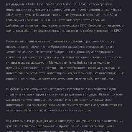
регулируемый Dubai Financial Services Authority (DFSA). Все брокерские и
инвестиционные операции выполняются через лицензированных партнёров в
США, регулируемых Комиссией по ценным бумагам и биржам США (SEC) и
являющихся членами FINRA и SIPC. Investlink регулируется в рамках
действующего статуса представительского офиса в DIFC. Информация на данном
сайте носит общий информационный характер и не требует утверждения DFSA.
Инвестиции в финансовые инструменты сопряжены с рисками. Они могут
привести как к получению прибыли, отличающейся от ожидаемой, так и к
частичной или полной потере капитала. Рынок ценных бумаг подвержен
колебаниям, и инвесторы должны учитывать возможные изменения стоимости
активов и уровня доходности. Менеджмент Investlink, как и менеджмент
публичных компаний, не несёт личной ответственности перед акционерами и
инвесторами за результаты инвестиционной деятельности. Все инвестиционные
решения принимаются клиентом самостоятельно и на собственный риск.
Информация об исторической доходности представлена исключительно для
справки и не гарантирует аналогичных результатов в будущем. Любые прогнозы
доходности служат лишь иллюстрацией и не являются индивидуальной
инвестиционной рекомендацией. Фактические результаты могут отличаться из-
за изменений рыночных, экономических и иных факторов.
Вся информация, размещённая на сайте, предназначена для ознакомительных
целей и не является предложением, приглашением или рекомендацией к
совершению сделок с финансовыми инструментами. Перед принятием