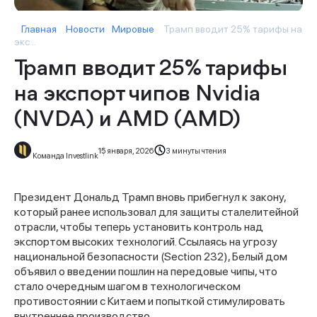
Главная
Новости
Мировые
Трамп вводит 25% тарифы на
экс...
Трамп вводит 25% тарифы
на экспорт чипов Nvidia
(NVDA) и AMD (AMD)
15 января, 2026
3 минуты чтения
Команда Investlink
Президент Дональд Трамп вновь прибегнул к закону,
который ранее использовал для защиты сталелитейной
отрасли, чтобы теперь установить контроль над
экспортом высоких технологий. Ссылаясь на угрозу
национальной безопасности (Section 232), Белый дом
объявил о введении пошлин на передовые чипы, что
стало очередным шагом в технологическом
противостоянии с Китаем и попыткой стимулировать
внутреннее производство.