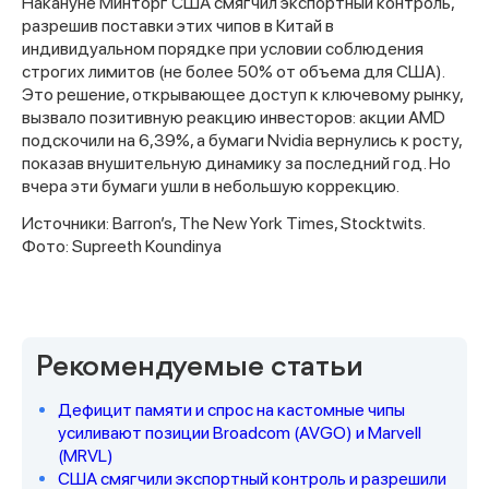
Накануне Минторг США смягчил экспортный контроль,
разрешив поставки этих чипов в Китай в
индивидуальном порядке при условии соблюдения
строгих лимитов (не более 50% от объема для США).
Это решение, открывающее доступ к ключевому рынку,
вызвало позитивную реакцию инвесторов: акции AMD
подскочили на 6,39%, а бумаги Nvidia вернулись к росту,
показав внушительную динамику за последний год. Но
вчера эти бумаги ушли в небольшую коррекцию.
Источники: Barron’s, The New York Times, Stocktwits.
Фото: Supreeth Koundinya
Спасибо за заявку
Рекомендуемые статьи
Дефицит памяти и спрос на кастомные чипы
усиливают позиции Broadcom (AVGO) и Marvell
(MRVL)
Наши консультанты свяжутся с
США смягчили экспортный контроль и разрешили