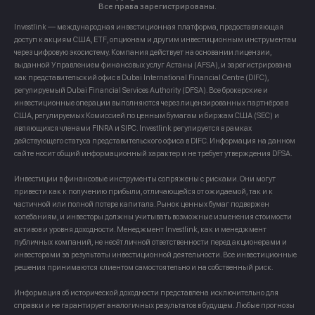
Все права зарегистрированы.
Investlink — международная инвестиционная платформа, предоставляющая
доступ к акциям США, ETF, опционам и другим инвестиционным инструментам
через цифровую экосистему. Компания действует на основании лицензии,
выданной Управлением финансовых услуг Астаны (AFSA), и зарегистрирована
как представительский офис в Dubai International Financial Centre (DIFC),
регулируемый Dubai Financial Services Authority (DFSA). Все брокерские и
инвестиционные операции выполняются через лицензированных партнёров в
США, регулируемых Комиссией по ценным бумагам и биржам США (SEC) и
являющихся членами FINRA и SIPC. Investlink регулируется в рамках
действующего статуса представительского офиса в DIFC. Информация на данном
сайте носит общий информационный характер и не требует утверждения DFSA.
Инвестиции в финансовые инструменты сопряжены с рисками. Они могут
привести как к получению прибыли, отличающейся от ожидаемой, так и к
частичной или полной потере капитала. Рынок ценных бумаг подвержен
колебаниям, и инвесторы должны учитывать возможные изменения стоимости
активов и уровня доходности. Менеджмент Investlink, как и менеджмент
публичных компаний, не несёт личной ответственности перед акционерами и
инвесторами за результаты инвестиционной деятельности. Все инвестиционные
решения принимаются клиентом самостоятельно и на собственный риск.
Информация об исторической доходности представлена исключительно для
справки и не гарантирует аналогичных результатов в будущем. Любые прогнозы