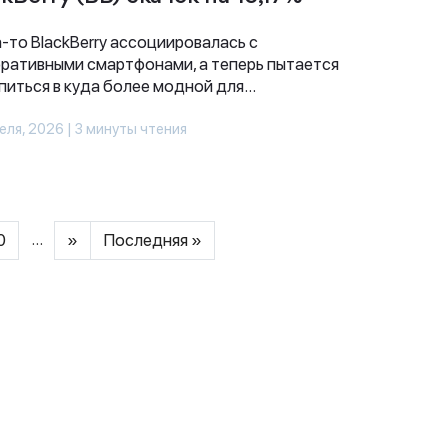
-то BlackBerry ассоциировалась с
ративными смартфонами, а теперь пытается
питься в куда более модной для...
еля, 2026 | 3 минуты чтения
...
0
»
Последняя »