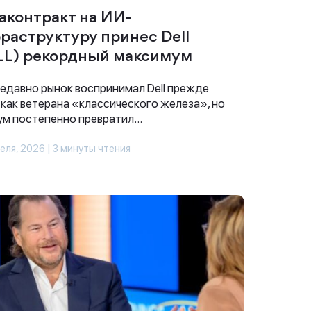
аконтракт на ИИ-
раструктуру принес Dell
LL) рекордный максимум
едавно рынок воспринимал Dell прежде
 как ветерана «классического железа», но
м постепенно превратил...
еля, 2026 | 3 минуты чтения