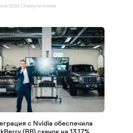
еля, 2026 | 3 минуты чтения
еграция с Nvidia обеспечила
kBerry (BB) скачок на 13,17%