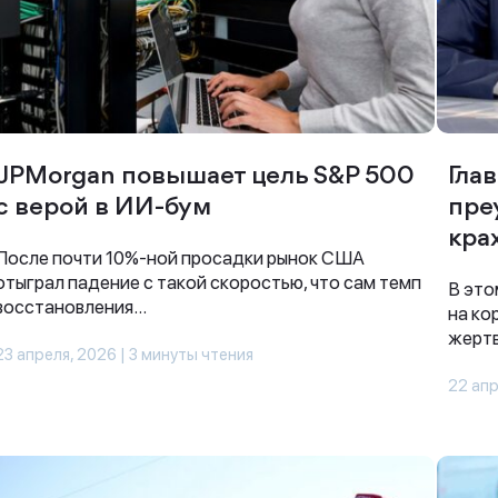
JPMorgan повышает цель S&P 500
Гла
с верой в ИИ-бум
пре
кра
После почти 10%-ной просадки рынок США
отыграл падение с такой скоростью, что сам темп
В это
восстановления...
на ко
жертв
23 апреля, 2026 | 3 минуты чтения
22 апр