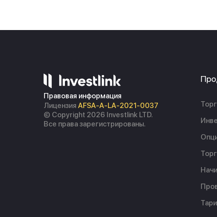
Про
Правовая информация
Торг
Лицензия
AFSA-A-LA-2021-0037
© Copyright 2026 Investlink LTD.
Инве
Все права зарегистрированы.
Опц
Торг
Начи
Пров
Тар