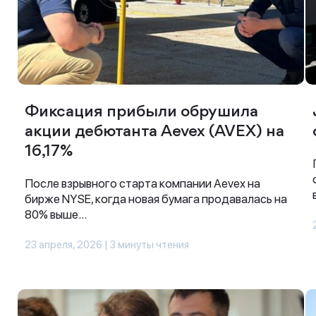
Фиксация прибыли обрушила
акции дебютанта Aevex (AVEX) на
16,17%
После взрывного старта компании Aevex на
бирже NYSE, когда новая бумага продавалась на
80% выше...
23 апреля, 2026 | 3 минуты чтения