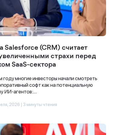
ва Salesforce (CRM) считает
увеличенными страхи перед
хом SaaS-сектора
м году многие инвесторы начали смотреть
рпоративный софт как на потенциальную
у ИИ-агентов:...
еля, 2026 | 3 минуты чтения