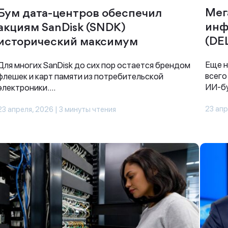
Мег
Бум дата-центров обеспечил
инф
акциям SanDisk (SNDK)
(DE
исторический максимум
Еще н
Для многих SanDisk до сих пор остается брендом
всего
флешек и карт памяти из потребительской
ИИ-бу
электроники....
23 апр
23 апреля, 2026 | 3 минуты чтения