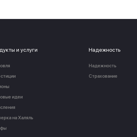
дукты и услуги
Надежность
овля
Надежность
стиции
Страхование
ионы
овые идеи
сления
ерка на Халяль
ифы