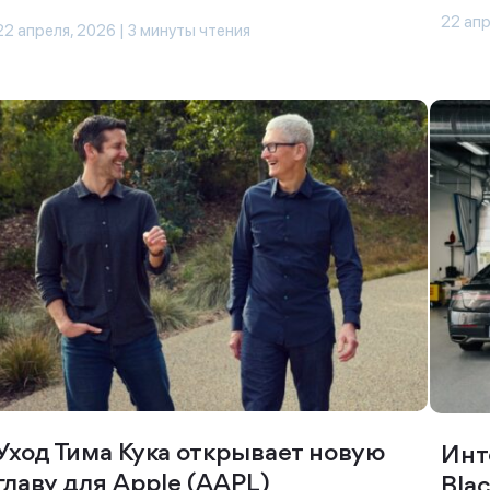
22 апр
22 апреля, 2026 | 3 минуты чтения
Уход Тима Кука открывает новую
Инт
главу для Apple (AAPL)
Blac