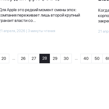
Для Apple это редкий момент смены эпох:
Когда
компания переживает лишь второй крупный
корпо
транзит власти со...
закре
21 апреля, 2026 | 3 минуты чтения
21 апр
...
28
...
20
26
27
29
30
40
50
6