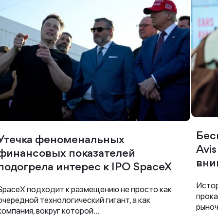
Спасибо за заявку
Наши консультанты свяжутся с вами в
Бес
Утечка феноменальных
ближайшее время
Avi
финансовых показателей
вни
подогрела интерес к IPO SpaceX
Истор
SpaceX подходит к размещению не просто как
прока
очередной технологический гигант, а как
рыноч
компания, вокруг которой...