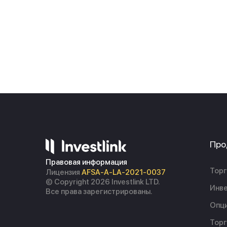
Про
Правовая информация
Торг
Лицензия
AFSA-A-LA-2021-0037
© Copyright 2026 Investlink LTD.
Инве
Все права зарегистрированы.
Опц
Торг