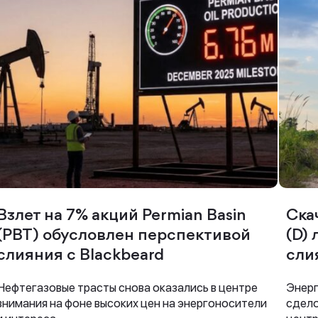
Спасибо за заявку
Наши консультанты свяжутся с вами в
Взлет на 7% акций Permian Basin
Ска
ближайшее время
(PBT) обусловлен перспективой
(D)
слияния с Blackbeard
сли
Нефтегазовые трасты снова оказались в центре
Энерг
внимания на фоне высоких цен на энергоносители
сдело