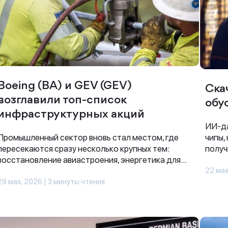
Boeing (BA) и GEV (GEV)
Ска
возглавили топ-список
обу
инфраструктурных акций
ИИ-да
Промышленный сектор вновь стал местом, где
чипы,
пересекаются сразу несколько крупных тем:
получ
восстановление авиастроения, энергетика для...
22 мая
29 мая, 2026 | 3 минуты чтения