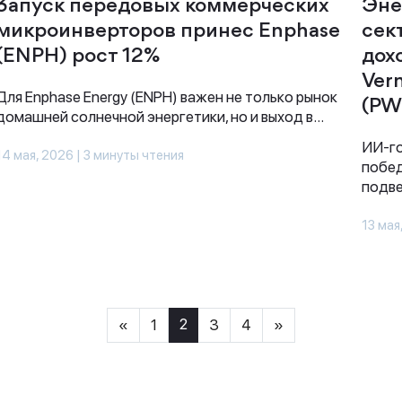
Запуск передовых коммерческих
Эне
микроинверторов принес Enphase
сек
(ENPH) рост 12%
дох
Ver
Для Enphase Energy (ENPH) важен не только рынок
(PW
домашней солнечной энергетики, но и выход в...
ИИ-го
14 мая, 2026 | 3 минуты чтения
побед
подве
13 мая
2
«
1
3
4
»