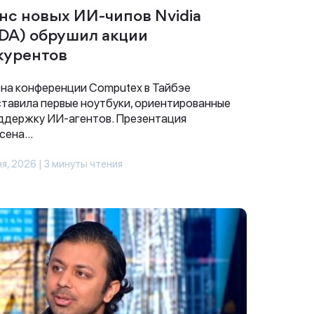
нс новых ИИ-чипов Nvidia
DA) обрушил акции
курентов
a на конференции Computex в Тайбэе
тавила первые ноутбуки, ориентированные
ддержку ИИ-агентов. Презентация
ена...
я, 2026 | 3 минуты чтения