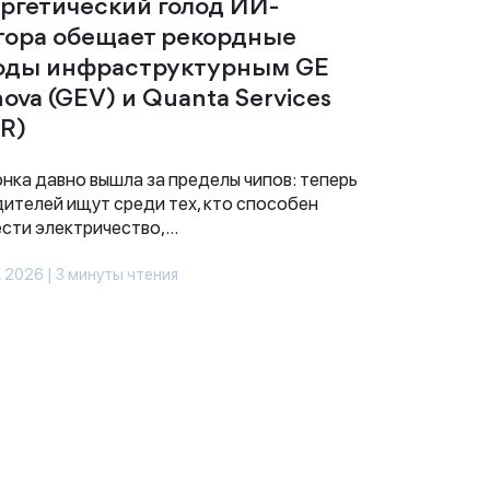
ргетический голод ИИ-
тора обещает рекордные
оды инфраструктурным GE
nova (GEV) и Quanta Services
R)
нка давно вышла за пределы чипов: теперь
ителей ищут среди тех, кто способен
сти электричество,...
, 2026 | 3 минуты чтения