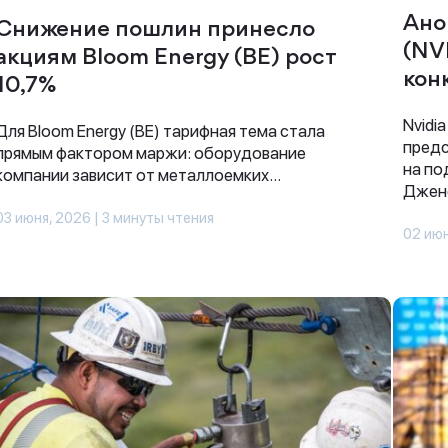
Ано
Снижение пошлин принесло
(NV
акциям Bloom Energy (BE) рост
кон
10,7%
Nvidi
Для Bloom Energy (BE) тарифная тема стала
предс
прямым фактором маржи: оборудование
на по
компании зависит от металлоемких...
Дженс
03 июня, 2026 | 3 минуты чтения
02 июн