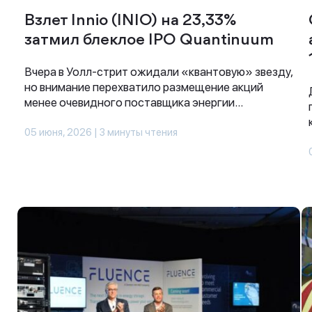
Взлет Innio (INIO) на 23,33%
затмил блеклое IPO Quantinuum
Вчера в Уолл-стрит ожидали «квантовую» звезду,
но внимание перехватило размещение акций
менее очевидного поставщика энергии...
05 июня, 2026 | 3 минуты чтения