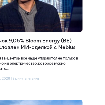
чок 9,06% Bloom Energy (BE)
словлен ИИ-сделкой с Nebius
та-центры все чаще упираются не только в
 но и в электричество, которое нужно
ить...
, 2026 | 3 минуты чтения