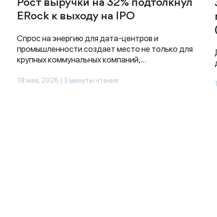
Рост выручки на 32% подтолкнул
ERock к выходу на IPO
Спрос на энергию для дата-центров и
промышленности создает место не только для
крупных коммунальных компаний,...
18 мая, 2026 | 3 минуты чтения