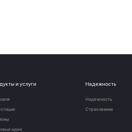
дукты и услуги
Надежность
овля
Надежность
стиции
Страхование
ионы
овые идеи