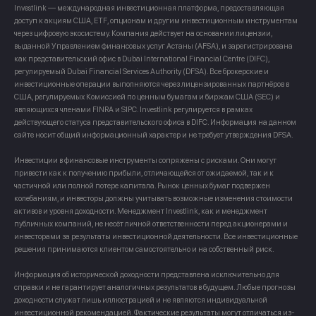
Investlink — международная инвестиционная платформа, предоставляющая
доступ к акциям США, ETF, опционам и другим инвестиционным инструментам
через цифровую экосистему. Компания действует на основании лицензии,
выданной Управлением финансовых услуг Астаны (AFSA), и зарегистрирована
как представительский офис в Dubai International Financial Centre (DIFC),
регулируемый Dubai Financial Services Authority (DFSA). Все брокерские и
инвестиционные операции выполняются через лицензированных партнёров в
США, регулируемых Комиссией по ценным бумагам и биржам США (SEC) и
являющихся членами FINRA и SIPC. Investlink регулируется в рамках
действующего статуса представительского офиса в DIFC. Информация на данном
сайте носит общий информационный характер и не требует утверждения DFSA.
Инвестиции в финансовые инструменты сопряжены с рисками. Они могут
привести как к получению прибыли, отличающейся от ожидаемой, так и к
частичной или полной потере капитала. Рынок ценных бумаг подвержен
колебаниям, и инвесторы должны учитывать возможные изменения стоимости
активов и уровня доходности. Менеджмент Investlink, как и менеджмент
публичных компаний, не несёт личной ответственности перед акционерами и
инвесторами за результаты инвестиционной деятельности. Все инвестиционные
решения принимаются клиентом самостоятельно и на собственный риск.
Информация об исторической доходности представлена исключительно для
справки и не гарантирует аналогичных результатов в будущем. Любые прогнозы
доходности служат лишь иллюстрацией и не являются индивидуальной
инвестиционной рекомендацией. Фактические результаты могут отличаться из-