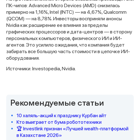
ПК-чипов: Advanced Micro Devices (AMD) снизилась
примерно на 1,16%, Intel (INTC) — на 4,67%, Qualcomm
(QCOM) — на 8,78%. Инвесторы восприняли анонсы
Nvidia как расширение ее влияния за пределы
графических процессоров и дата-центров — в сторону
персональных компьютеров, физического ИИ и ИИ-
агентов. Это усилило ожидания, что компания будет
забирать все большую часть стоимости в цепочке ИИ-
оборудования.
Источники: Investopedia, Nvidia.
Спасибо за заявку
Рекомендуемые статьи
10 халяль-акций к празднику Курбан айт
Кто выиграет от бума робототехники
🏆 Investlink признан «Лучшей wealth-платформой
Наши консультанты свяжутся с
в Казахстане 2026»
вами в ближайшее время