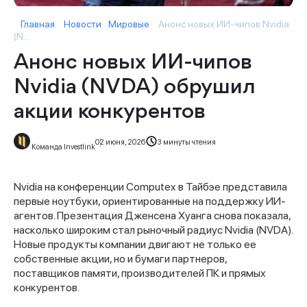
Главная
Новости
Мировые
Анонс новых ИИ-чипов Nvidia
(N...
Анонс новых ИИ-чипов
Nvidia (NVDA) обрушил
акции конкурентов
02 июня, 2026
3 минуты чтения
Команда Investlink
Nvidia на конференции Computex в Тайбэе представила
первые ноутбуки, ориентированные на поддержку ИИ-
агентов. Презентация Дженсена Хуанга снова показала,
насколько широким стал рыночный радиус Nvidia (NVDA).
Новые продукты компании двигают не только ее
собственные акции, но и бумаги партнеров,
поставщиков памяти, производителей ПК и прямых
конкурентов.