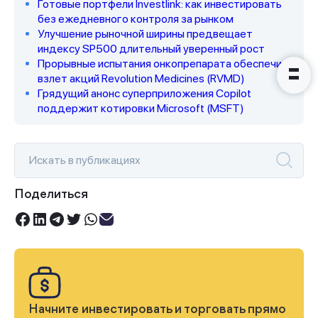
Готовые портфели Investlink: как инвестировать
без ежедневного контроля за рынком
Улучшение рыночной ширины предвещает
индексу SP500 длительный уверенный рост
Прорывные испытания онкопрепарата обеспечили
взлет акций Revolution Medicines (RVMD)
Грядущий анонс суперприложения Copilot
поддержит котировки Microsoft (MSFT)
Поделиться
Начните инвестировать и торговать прямо