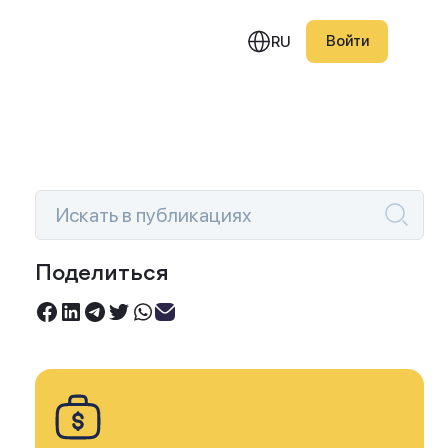
Войти
RU
едняя публикация
Поделиться
Инвестируйте под 0%
овый портфель Smart
Торгуйте акциями без комиссий
ction — июль 2026