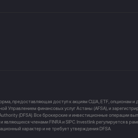
форма, предоставляющая доступ к акциям США, ETF, опционам и
й Управлением финансовых услуг Астаны (AFSA), и зарегистриров
ces Authority (DFSA). Все брокерские и инвестиционные операции
 являющихся членами FINRA и SIPC. Investlink регулируется в р
ционный характер и не требует утверждения DFSA.