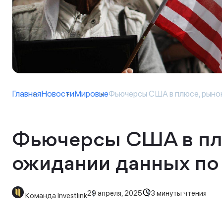
Главная
Новости
Мировые
Фьючерсы США в плюсе, рынок в
Фьючерсы США в плю
ожидании данных по
29 апреля, 2025
3 минуты чтения
Команда Investlink