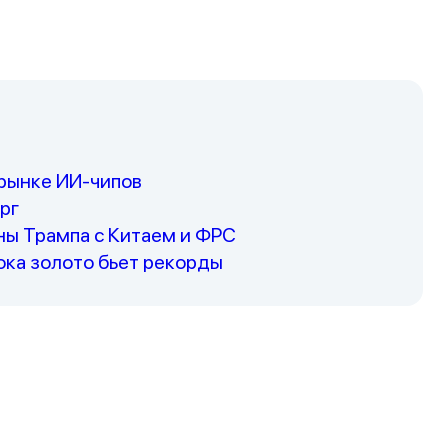
а рынке ИИ-чипов
ерг
ны Трампа с Китаем и ФРС
ока золото бьет рекорды