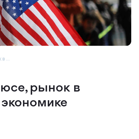
 ...
се, рынок в
 экономике