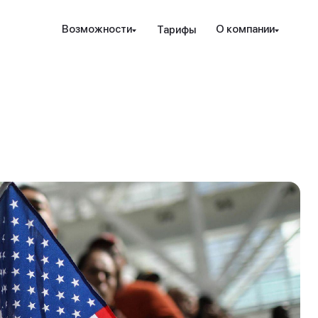
Наведите камеру телефона на QR-код,
Возможности
О компании
Тарифы
чтобы скачать мобильное приложение.
Закрыть
Отправить
рование и защита
Инструменты
Ресурсы
Посл
Закрыть
ые стратегии
ензия РК
Проверка халяльности
Новости
т. консалтинг
дежность
Премиальные функции
вые идеи
ахование счетов
Аналитика PRO
Гот
Sele