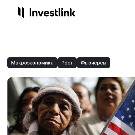
Продукты
Компания
Сервисы
Регули
Акции
О нас
Готов
Лиц
Макроэкономика
Рост
Фьючерсы
Опционы
Контакты
Инвес
На
Торго
Стр
Начисления
3.25%
ETF
IPO
NEW