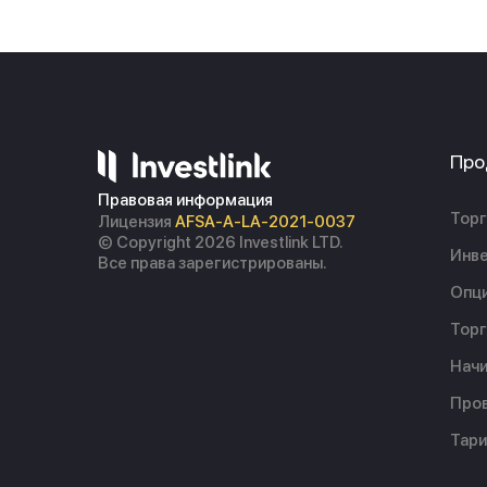
Про
Правовая информация
Торг
Лицензия
AFSA-A-LA-2021-0037
© Copyright 2026 Investlink LTD.
Инве
Все права зарегистрированы.
Опц
Торг
Начи
Пров
Тар