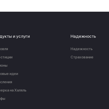
дукты и услуги
Надежность
овля
Надежность
стиции
Страхование
ионы
овые идеи
сления
ерка на Халяль
ифы