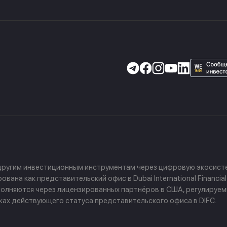
 другим инвестиционным инструментам через цифровую экосисте
ана как представительский офис в Dubai International Financial
 выполняются через лицензированных партнёров в США, регулируе
амках действующего статуса представительского офиса в DIFC.