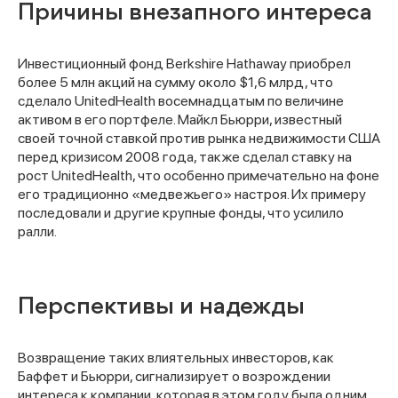
Причины внезапного интереса
Инвестиционный фонд Berkshire Hathaway приобрел
более 5 млн акций на сумму около $1,6 млрд, что
сделало UnitedHealth восемнадцатым по величине
активом в его портфеле. Майкл Бьюрри, известный
своей точной ставкой против рынка недвижимости США
перед кризисом 2008 года, также сделал ставку на
рост UnitedHealth, что особенно примечательно на фоне
его традиционно «медвежьего» настроя. Их примеру
последовали и другие крупные фонды, что усилило
ралли.
Перспективы и надежды
Возвращение таких влиятельных инвесторов, как
Баффет и Бьюрри, сигнализирует о возрождении
интереса к компании, которая в этом году была одним