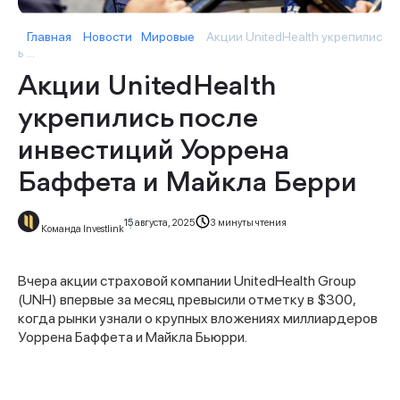
Главная
Новости
Мировые
Акции UnitedHealth укрепилис
ь ...
Акции UnitedHealth
укрепились после
инвестиций Уоррена
Баффета и Майкла Берри
15 августа, 2025
3 минуты чтения
Команда Investlink
Вчера акции страховой компании UnitedHealth Group
(UNH) впервые за месяц превысили отметку в $300,
когда рынки узнали о крупных вложениях миллиардеров
Уоррена Баффета и Майкла Бьюрри.