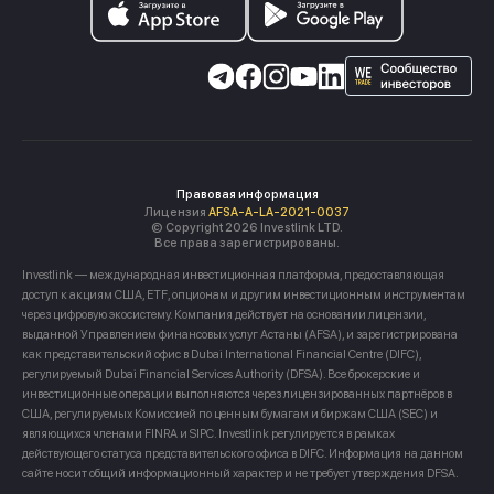
Правовая информация
Лицензия
AFSA-A-LA-2021-0037
© Copyright 2026 Investlink LTD.
Все права зарегистрированы.
Investlink — международная инвестиционная платформа, предоставляющая
доступ к акциям США, ETF, опционам и другим инвестиционным инструментам
через цифровую экосистему. Компания действует на основании лицензии,
выданной Управлением финансовых услуг Астаны (AFSA), и зарегистрирована
как представительский офис в Dubai International Financial Centre (DIFC),
регулируемый Dubai Financial Services Authority (DFSA). Все брокерские и
инвестиционные операции выполняются через лицензированных партнёров в
США, регулируемых Комиссией по ценным бумагам и биржам США (SEC) и
являющихся членами FINRA и SIPC. Investlink регулируется в рамках
действующего статуса представительского офиса в DIFC. Информация на данном
сайте носит общий информационный характер и не требует утверждения DFSA.