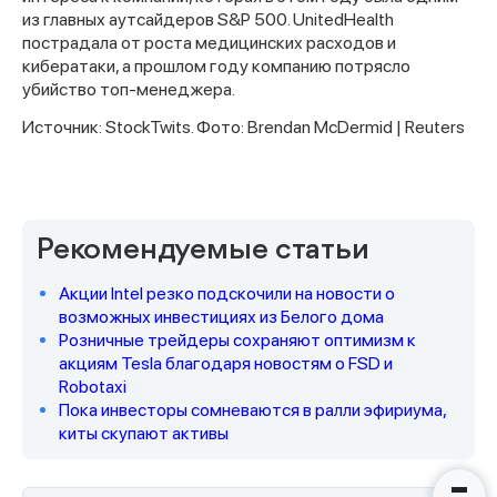
из главных аутсайдеров S&P 500. UnitedHealth
пострадала от роста медицинских расходов и
кибератаки, а прошлом году компанию потрясло
убийство топ‑менеджера.
Источник: StockTwits. Фото: Brendan McDermid | Reuters
Спасибо за заявку
Рекомендуемые статьи
Акции Intel резко подскочили на новости о
возможных инвестициях из Белого дома
Розничные трейдеры сохраняют оптимизм к
акциям Tesla благодаря новостям о FSD и
Наши консультанты свяжутся с
Robotaxi
вами в ближайшее время
Пока инвесторы сомневаются в ралли эфириума,
киты скупают активы