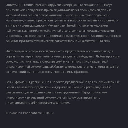
Инвестиции в финансовые инструменты сопряжены с рисками. Они могут
привести как к получению прибыли, отличающейся от ожидаемой, так и к
частичной или полной потере капитала. Рынок ценных бумаг подвержен
колебаниям, и инвесторы должны учитывать возможные изменения стоимости
активов и уровня доходности. Менеджмент Investlink, как и менеджмент
публичных компаний, не несёт личной ответственности перед акционерами и
инвесторами за результаты инвестиционной деятельности. Все инвестиционные
решения принимаются клиентом самостоятельно и на собственный риск.
Информация об исторической доходности представлена исключительно для
справки и не гарантирует аналогичных результатов в будущем. Любые прогнозы
доходности служат лишь иллюстрацией и не являются индивидуальной
инвестиционной рекомендацией. Фактические результаты могут отличаться из-
за изменений рыночных, экономических и иных факторов.
Вся информация, размещённая на сайте, предназначена для ознакомительных
целей и не является предложением, приглашением или рекомендацией к
совершению сделок с финансовыми инструментами. Перед принятием
инвестиционных решений рекомендуется проконсультироваться с
лицензированным финансовым советником.
© Investlink. Все права защищены.