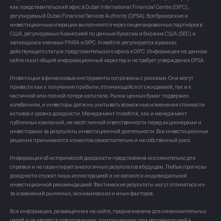
как представительский офис в Dubai International Financial Centre (DIFC),
регулируемый Dubai Financial Services Authority (DFSA). Все брокерские и
инвестиционные операции выполняются через лицензированных партнёров в
США, регулируемых Комиссией по ценным бумагам и биржам США (SEC) и
являющихся членами FINRA и SIPC. Investlink регулируется в рамках
действующего статуса представительского офиса в DIFC. Информация на данном
сайте носит общий информационный характер и не требует утверждения DFSA.
Инвестиции в финансовые инструменты сопряжены с рисками. Они могут
привести как к получению прибыли, отличающейся от ожидаемой, так и к
частичной или полной потере капитала. Рынок ценных бумаг подвержен
колебаниям, и инвесторы должны учитывать возможные изменения стоимости
активов и уровня доходности. Менеджмент Investlink, как и менеджмент
публичных компаний, не несёт личной ответственности перед акционерами и
инвесторами за результаты инвестиционной деятельности. Все инвестиционные
решения принимаются клиентом самостоятельно и на собственный риск.
Информация об исторической доходности представлена исключительно для
справки и не гарантирует аналогичных результатов в будущем. Любые прогнозы
доходности служат лишь иллюстрацией и не являются индивидуальной
инвестиционной рекомендацией. Фактические результаты могут отличаться из-
за изменений рыночных, экономических и иных факторов.
Вся информация, размещённая на сайте, предназначена для ознакомительных
целей и не является предложением, приглашением или рекомендацией к