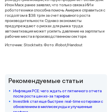
Илон Маск ранее заявлял, что только связка ИИ и
робототехники способна помочь Америке справиться с
госдолгом в $38 трлн за счет взрывного роста
производительности. Однако экономисты
предупреждают о рисках для рынка труда:
автоматизация может усилить давление на зарплаты и
рабочие места в производственном секторе.
Источник: Stocktwits. Фото: iRobot/Handout
Спасибо за заявку
Рекомендуемые статьи
Инфляция PCE: чего ждать от пятничного отчета
после роста цен из-за тарифов
Наши консультанты свяжутся с
Investlink стал еще быстрее: real-time котировки с
вами в ближайшее время
обновлением в миллисекунды и улучшенные
графики