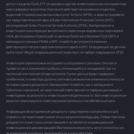
доступ к акциям США, ETF, опционам и другим инвестиционным инструментам
через цифровую экосистему. Компания действует на основании лицензии,
выданной Управлением финансовых услуг Астаны (AFSA), и зарегистрирована
как представительский офис в Dubai International Financial Centre (DIFC),
регулируемый Dubai Financial Services Authority (DFSA). Все брокерские и
инвестиционные операции выполняются через лицензированных партнёров в
США, регулируемых Комиссией по ценным бумагам и биржам США (SEC) и
являющихся членами FINRA и SIPC. Investlink регулируется в рамках
действующего статуса представительского офиса в DIFC. Информация на данном
сайте носит общий информационный характер и не требует утверждения DFSA.
Инвестиции в финансовые инструменты сопряжены с рисками. Они могут
привести как к получению прибыли, отличающейся от ожидаемой, так и к
частичной или полной потере капитала. Рынок ценных бумаг подвержен
колебаниям, и инвесторы должны учитывать возможные изменения стоимости
активов и уровня доходности. Менеджмент Investlink, как и менеджмент
публичных компаний, не несёт личной ответственности перед акционерами и
инвесторами за результаты инвестиционной деятельности. Все инвестиционные
решения принимаются клиентом самостоятельно и на собственный риск.
Информация об исторической доходности представлена исключительно для
справки и не гарантирует аналогичных результатов в будущем. Любые прогнозы
доходности служат лишь иллюстрацией и не являются индивидуальной
инвестиционной рекомендацией. Фактические результаты могут отличаться из-
за изменений рыночных, экономических и иных факторов.