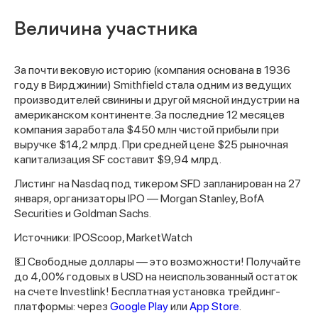
Величина участника
За почти вековую историю (компания основана в 1936
году в Вирджинии) Smithfield стала одним из ведущих
производителей свинины и другой мясной индустрии на
американском континенте. За последние 12 месяцев
компания заработала $450 млн чистой прибыли при
выручке $14,2 млрд. При средней цене $25 рыночная
капитализация SF составит $9,94 млрд.
Листинг на Nasdaq под тикером SFD запланирован на 27
января, организаторы IPO — Morgan Stanley, BofA
Securities и Goldman Sachs.
Источники: IPOScoop, MarketWatch
💵 Свободные доллары — это возможности! Получайте
до 4,00% годовых в USD на неиспользованный остаток
на счете Investlink! Бесплатная установка трейдинг-
платформы: через
Google Play
или
App Store
.