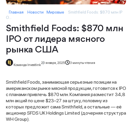
Главная
Новости
Мировые
Smithfield Foods: $870 млн IP
O...
Smithfield Foods: $870 млн
IPO от лидера мясного
рынка США
23 января, 2025
3 минуты чтения
Команда Investlink
Smithfield Foods, занимающая серьезные позиции на
американском рынке мясной продукции, готовится к IPO
с планами привлечь $870 млн. Компания разместит 34,8
млн акций по цене $23–27 за штуку, половину из
которых предложит сама Smithfield, а остальные — её
акционер SFDS UK Holdings Limited (дочерняя структура
WH Group).