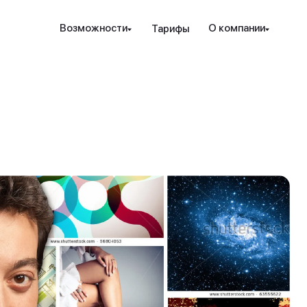
Наведите камеру телефона на QR-код,
Возможности
О компании
Тарифы
чтобы скачать мобильное приложение.
Закрыть
Отправить
рование и защита
Инструменты
Ресурсы
Посл
Закрыть
ые стратегии
ензия РК
Проверка халяльности
Новости
т. консалтинг
дежность
Премиальные функции
вые идеи
ахование счетов
Аналитика PRO
Гра
дес
пре
над