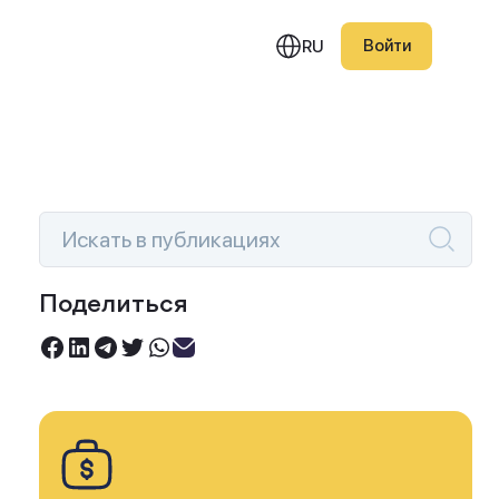
Войти
RU
едняя публикация
фик намекает на конец
Поделиться
ятилетнего
Инвестируйте под 0%
восходства биткоина
Торгуйте акциями без комиссий
 акциями