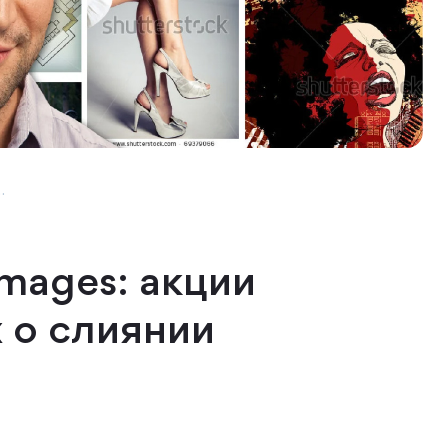
.
Images: акции
х о слиянии