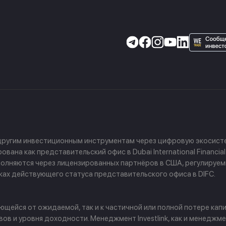
 другим инвестиционным инструментам через цифровую экосисте
ана как представительский офис в Dubai International Financial
 выполняются через лицензированных партнёров в США, регулируе
амках действующего статуса представительского офиса в DIFC.
щейся от ожидаемой, так и к частичной или полной потере капи
в и уровня доходности. Менеджмент Investlink, как и менеджм