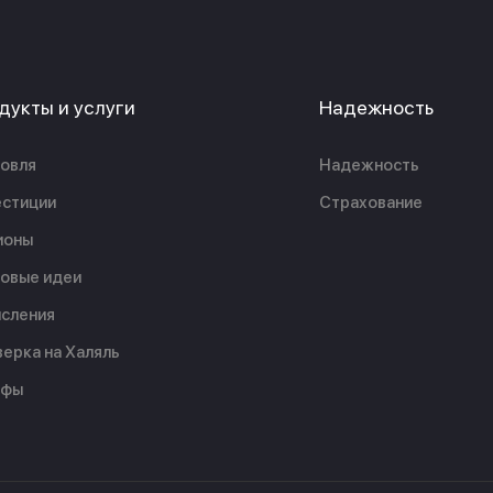
дукты и услуги
Надежность
овля
Надежность
стиции
Страхование
ионы
овые идеи
сления
ерка на Халяль
ифы