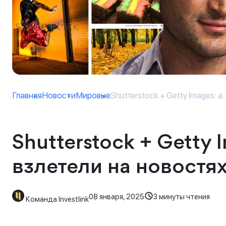
Главная
Новости
Мировые
Shutterstock + Getty Images: а..
Shutterstock + Getty 
взлетели на новостя
08 января, 2025
3 минуты чтения
Команда Investlink