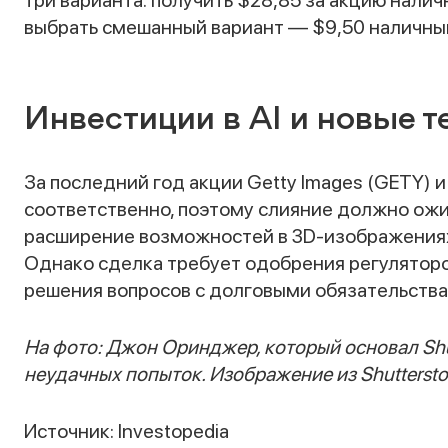
три варианта: получить $28,85 за акцию наличн
выбрать смешанный вариант — $9,50 наличными
Инвестиции в AI и новые т
За последний год акции Getty Images (GETY) и
соответственно, поэтому слияние должно ожи
расширение возможностей в 3D-изображениях
Однако сделка требует одобрения регуляторо
решения вопросов с долговыми обязательства
На фото: Джон Оринджер, который основал Shu
неудачных попыток. Изображение из Shuttersto
Источник: Investopedia