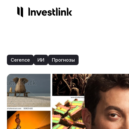
Продукты
Компания
Сервисы
Регули
Акции
О нас
Готов
Лиц
Cerence
ИИ
Прогнозы
Опционы
Контакты
Инвес
На
Торго
Стр
Начисления
3.25%
ETF
IPO
NEW