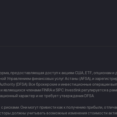
форма, предоставляющая доступ к акциям США, ETF, опционам и
й Управлением финансовых услуг Астаны (AFSA), и зарегистриров
ces Authority (DFSA). Все брокерские и инвестиционные операции
 являющихся членами FINRA и SIPC. Investlink регулируется в р
ционный характер и не требует утверждения DFSA.
рисками. Они могут привести как к получению прибыли, отличаю
сторы должны учитывать возможные изменения стоимости активо