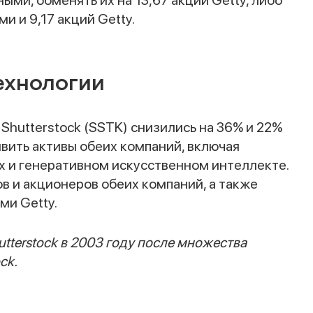
ыми, обменять их на 13,67 акций Getty, либо
 и 9,17 акций Getty.
Спасибо за заявку
ехнологии
 Shutterstock (SSTK) снизились на 36% и 22%
вить активы обеих компаний, включая
 и генеративном искусственном интеллекте.
в и акционеров обеих компаний, а также
Наши консультанты свяжутся с вами в
ми Getty.
ближайшее время
tterstock в 2003 году после множества
ck.