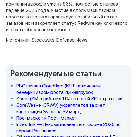
компании выросли уже на 86%, полностью отыграв
падение 2025 года. Участие в столь масштабном
проекте не только гарантирует стабильный поток
заказов, но и закрепляет статус Redwire как ключевого
игрока в оборонном космосе.
Источники: Stocktwits, Defense News
Спасибо за заявку
Рекомендуемые статьи
RBC назвал Cloudflare (NET) ключевым
бенефициаром роста ИИ-нагрузок
Zoom (ZM) прибавил 11% на новой ИИ-стратегии
CoreWeave (CRWV) укрепляется за счет
инвестиций Nvidia на $2 млрд
Наши консультанты свяжутся с
Пре-маркет и Пост-маркет
вами в ближайшее время
Investlink — Инновационная платформа 2025 по
версии Pan Finance