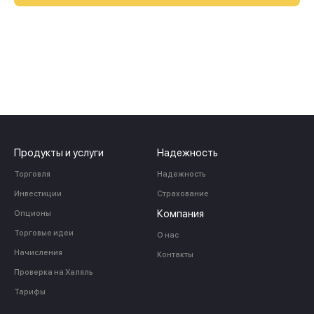
Продукты и услуги
Надежность
Торговля
Надежность
Инвестиции
Страхование
Компания
Опционы
Торговые идеи
О нас
Начисления
Контакты
Проверка на Халяль
Тарифы