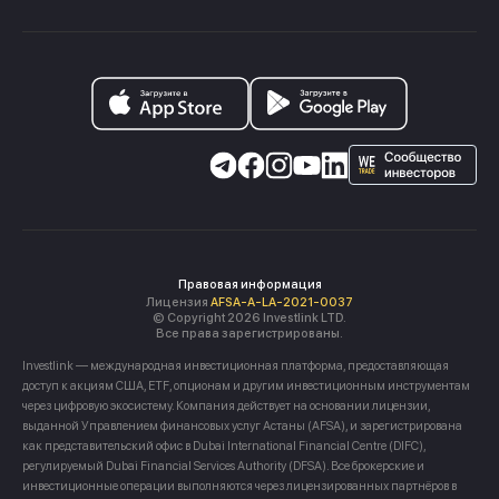
Правовая информация
Лицензия
AFSA-A-LA-2021-0037
© Copyright 2026 Investlink LTD.
Все права зарегистрированы.
Investlink — международная инвестиционная платформа, предоставляющая
доступ к акциям США, ETF, опционам и другим инвестиционным инструментам
через цифровую экосистему. Компания действует на основании лицензии,
выданной Управлением финансовых услуг Астаны (AFSA), и зарегистрирована
как представительский офис в Dubai International Financial Centre (DIFC),
регулируемый Dubai Financial Services Authority (DFSA). Все брокерские и
инвестиционные операции выполняются через лицензированных партнёров в