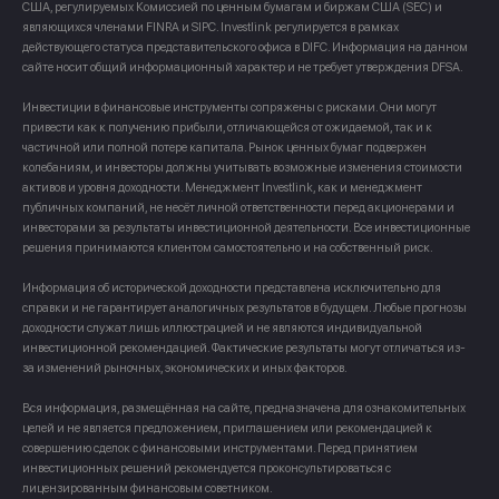
США, регулируемых Комиссией по ценным бумагам и биржам США (SEC) и
являющихся членами FINRA и SIPC. Investlink регулируется в рамках
действующего статуса представительского офиса в DIFC. Информация на данном
сайте носит общий информационный характер и не требует утверждения DFSA.
Инвестиции в финансовые инструменты сопряжены с рисками. Они могут
привести как к получению прибыли, отличающейся от ожидаемой, так и к
частичной или полной потере капитала. Рынок ценных бумаг подвержен
колебаниям, и инвесторы должны учитывать возможные изменения стоимости
активов и уровня доходности. Менеджмент Investlink, как и менеджмент
публичных компаний, не несёт личной ответственности перед акционерами и
инвесторами за результаты инвестиционной деятельности. Все инвестиционные
решения принимаются клиентом самостоятельно и на собственный риск.
Информация об исторической доходности представлена исключительно для
справки и не гарантирует аналогичных результатов в будущем. Любые прогнозы
доходности служат лишь иллюстрацией и не являются индивидуальной
инвестиционной рекомендацией. Фактические результаты могут отличаться из-
за изменений рыночных, экономических и иных факторов.
Вся информация, размещённая на сайте, предназначена для ознакомительных
целей и не является предложением, приглашением или рекомендацией к
совершению сделок с финансовыми инструментами. Перед принятием
инвестиционных решений рекомендуется проконсультироваться с
лицензированным финансовым советником.