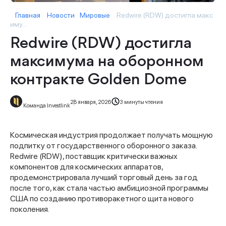
Главная
Новости
Мировые
Redwire (RDW) достигла макс
иму...
Redwire (RDW) достигла
максимума на оборонном
контракте Golden Dome
28 января, 2026
3 минуты чтения
Команда Investlink
Космическая индустрия продолжает получать мощную
подпитку от государственного оборонного заказа.
Redwire (RDW), поставщик критически важных
компонентов для космических аппаратов,
продемонстрировала лучший торговый день за год
после того, как стала частью амбициозной программы
США по созданию противоракетного щита нового
поколения.