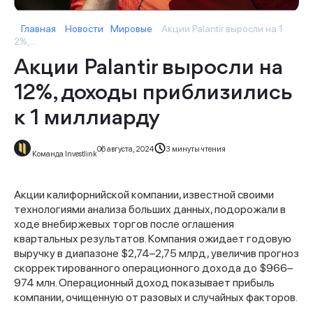
Главная
Новости
Мировые
Акции Palantir выросли на 1
2%,...
Акции Palantir выросли на
12%, доходы приблизились
к 1 миллиарду
06 августа, 2024
3 минуты чтения
Команда Investlink
Акции калифорнийской компании, известной своими
технологиями анализа больших данных, подорожали в
ходе внебиржевых торгов после оглашения
квартальных результатов. Компания ожидает годовую
выручку в диапазоне $2,74–2,75 млрд, увеличив прогноз
скорректированного операционного дохода до $966–
974 млн. Операционный доход показывает прибыль
компании, очищенную от разовых и случайных факторов.