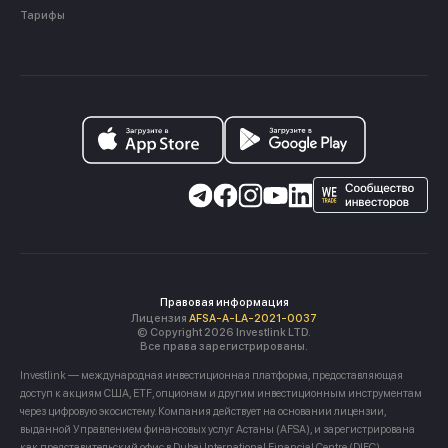
Тарифы
Правовая информация
Лицензия
AFSA-A-LA-2021-0037
© Copyright 2026 Investlink LTD.
Все права зарегистрированы.
Investlink — международная инвестиционная платформа, предоставляющая
доступ к акциям США, ETF, опционам и другим инвестиционным инструментам
через цифровую экосистему. Компания действует на основании лицензии,
выданной Управлением финансовых услуг Астаны (AFSA), и зарегистрирована
как представительский офис в Dubai International Financial Centre (DIFC),