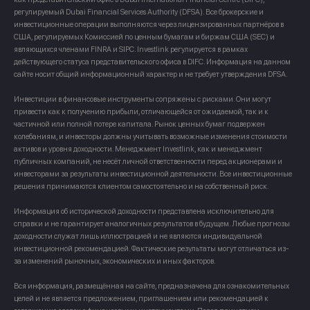
регулируемый Dubai Financial Services Authority (DFSA). Все брокерские и
инвестиционные операции выполняются через лицензированных партнёров в
США, регулируемых Комиссией по ценным бумагам и биржам США (SEC) и
являющихся членами FINRA и SIPC. Investlink регулируется в рамках
действующего статуса представительского офиса в DIFC. Информация на данном
сайте носит общий информационный характер и не требует утверждения DFSA.
Инвестиции в финансовые инструменты сопряжены с рисками. Они могут
привести как к получению прибыли, отличающейся от ожидаемой, так и к
частичной или полной потере капитала. Рынок ценных бумаг подвержен
колебаниям, и инвесторы должны учитывать возможные изменения стоимости
активов и уровня доходности. Менеджмент Investlink, как и менеджмент
публичных компаний, не несёт личной ответственности перед акционерами и
инвесторами за результаты инвестиционной деятельности. Все инвестиционные
решения принимаются клиентом самостоятельно и на собственный риск.
Информация об исторической доходности представлена исключительно для
справки и не гарантирует аналогичных результатов в будущем. Любые прогнозы
доходности служат лишь иллюстрацией и не являются индивидуальной
инвестиционной рекомендацией. Фактические результаты могут отличаться из-
за изменений рыночных, экономических и иных факторов.
Вся информация, размещённая на сайте, предназначена для ознакомительных
целей и не является предложением, приглашением или рекомендацией к