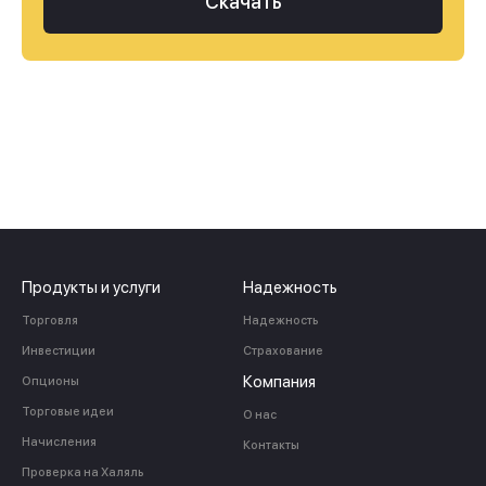
Скачать
Продукты и услуги
Надежность
Торговля
Надежность
Инвестиции
Страхование
Компания
Опционы
Торговые идеи
О нас
Начисления
Контакты
Проверка на Халяль