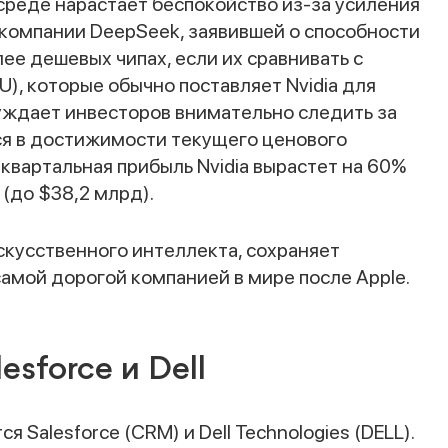
среде нарастает беспокойство из-за усиления
 компании DeepSeek, заявившей о способности
е дешевых чипах, если их сравнивать с
, которые обычно поставляет Nvidia для
буждает инвесторов внимательно следить за
Наши консультанты свяжутся с вами в
ься в достижимости текущего ценового
 квартальная прибыль Nvidia вырастет на 60%
ближайшее время
 (до $38,2 млрд).
искусственного интеллекта, сохраняет
самой дорогой компанией в мире после Apple.
esforce и Dell
 Salesforce (CRM) и Dell Technologies (DELL).