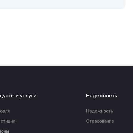
дукты и услуги
Надежность
овля
Надежность
стиции
Страхование
ионы