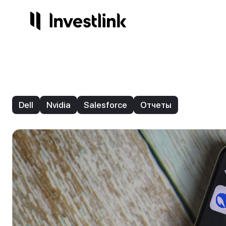
Продукты
Компания
Сервисы
Регули
Акции
О нас
Готов
Лиц
Dell
Nvidia
Salesforce
Отчеты
Опционы
Контакты
Инвес
На
Торго
Стр
Начисления
3.25%
ETF
IPO
NEW