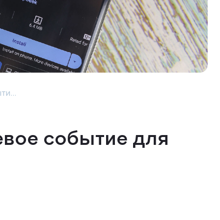
ти...
евое событие для