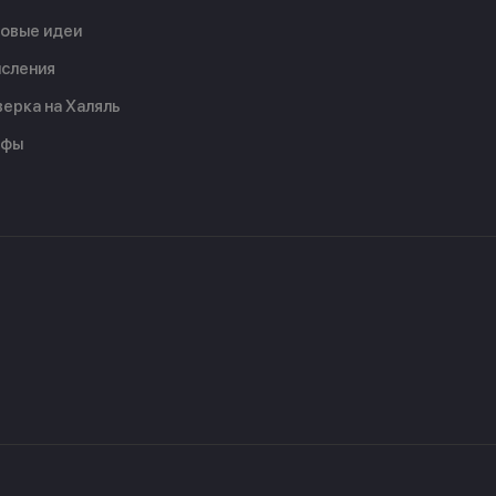
овые идеи
сления
ерка на Халяль
ифы