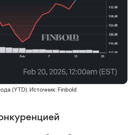
да (YTD). Источник: Finbold
онкуренцией
Спасибо за заявку