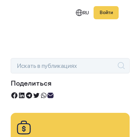
Войти
RU
едняя публикация
Поделиться
Инвестируйте под 0%
вление Investlink 1.6.2:
Торгуйте акциями без комиссий
с на активную торговлю