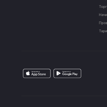
Торг
Начи
Пров
Тар