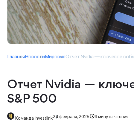
Главная
Новости
Мировые
Отчет Nvidia — ключевое собы
Отчет Nvidia — ключ
S&P 500
24 февраля, 2025
3 минуты чтения
Команда Investlink