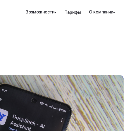
Наведите камеру телефона на QR-код,
Возможности
О компании
Тарифы
чтобы скачать мобильное приложение.
Закрыть
Отправить
рование и защита
Инструменты
Ресурсы
Посл
Закрыть
ые стратегии
ензия РК
Проверка халяльности
Новости
т. консалтинг
дежность
Премиальные функции
вые идеи
ахование счетов
Аналитика PRO
Обно
кур