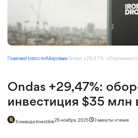
Главная
Новости
Мировые
Ondas +29,47%: оборонные ко
Ondas +29,47%: обор
инвестиция $35 млн
25 ноября, 2025
3 минуты чтения
Команда Investlink