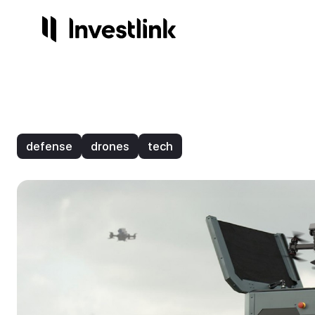
Продукты
Компания
Сервисы
Регули
Акции
О нас
Готов
Лиц
defense
drones
tech
Опционы
Контакты
Инвес
На
Торго
Стр
Начисления
3.25%
ETF
IPO
NEW