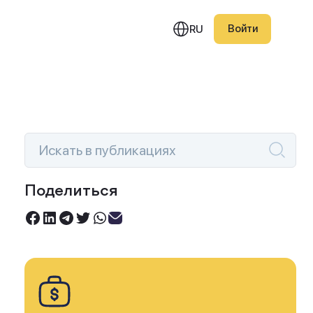
Войти
RU
едняя публикация
Поделиться
Инвестируйте под 0%
вление Investlink 1.6.2:
Торгуйте акциями без комиссий
с на активную торговлю