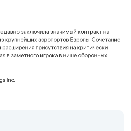
Спасибо за заявку
недавно заключила значимый контракт на
из крупнейших аэропортов Европы. Сочетание
и расширения присутствия на критически
s в заметного игрока в нише оборонных
Наши консультанты свяжутся с вами в
gs Inc.
ближайшее время