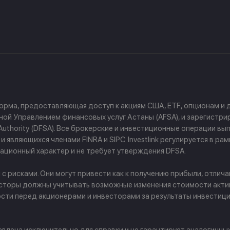
форма, предоставляющая доступ к акциям США, ETF, опционам и
й Управлением финансовых услуг Астаны (AFSA), и зарегистриров
ces Authority (DFSA). Все брокерские и инвестиционные операции
 являющихся членами FINRA и SIPC. Investlink регулируется в р
ционный характер и не требует утверждения DFSA.
рисками. Они могут привести как к получению прибыли, отличаю
сторы должны учитывать возможные изменения стоимости активо
ости перед акционерами и инвесторами за результаты инвести