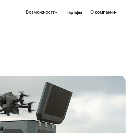
Наведите камеру телефона на QR-код,
Возможности
О компании
Тарифы
чтобы скачать мобильное приложение.
Закрыть
Отправить
рование и защита
Инструменты
Ресурсы
Посл
Закрыть
ые стратегии
ензия РК
Проверка халяльности
Новости
т. консалтинг
дежность
Премиальные функции
вые идеи
ахование счетов
Аналитика PRO
Обно
кур