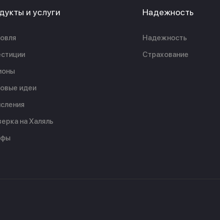
дукты и услуги
Надежность
овля
Надежность
стиции
Страхование
ионы
овые идеи
сления
ерка на Халяль
ифы