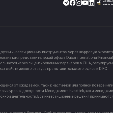
 другим инвестиционным инструментам через цифровую экосисте
ана как представительский офис в Dubai International Financial
 выполняются через лицензированных партнёров в США, регулируе
амках действующего статуса представительского офиса в DIFC.
щейся от ожидаемой, так и к частичной или полной потере капи
в и уровня доходности. Менеджмент Investlink, как и менеджм
ционной деятельности. Все инвестиционные решения принимаютс