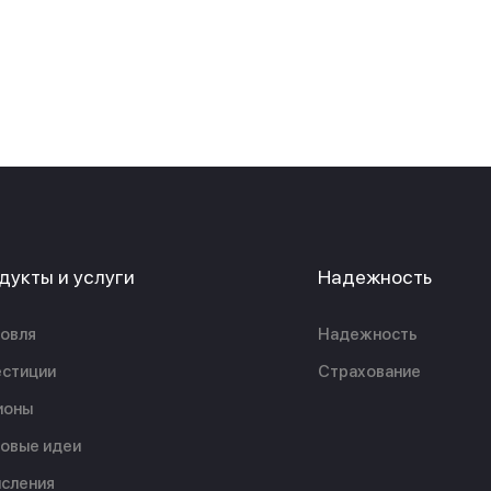
дукты и услуги
Надежность
овля
Надежность
стиции
Страхование
ионы
овые идеи
сления