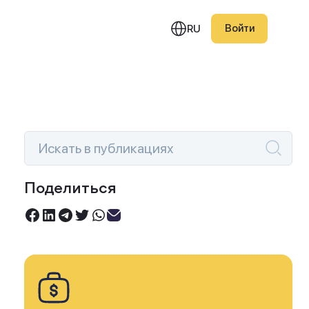
Войти
RU
едняя публикация
Поделиться
Инвестируйте под 0%
вление Investlink 1.6.2:
Торгуйте акциями без комиссий
с на активную торговлю