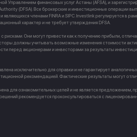
й Управлением финансовых услуг Астаны (AFSA), и зарегистриров
ces Authority (DFSA). Все брокерские и инвестиционные операции
 являющихся членами FINRA и SIPC. Investlink регулируется в р
ционный характер и не требует утверждения DFSA.
рисками. Они могут привести как к получению прибыли, отличаю
сторы должны учитывать возможные изменения стоимости активо
ости перед акционерами и инвесторами за результаты инвести
лена исключительно для справки и не гарантирует аналогичны
тиционной рекомендацией. Фактические результаты могут отлич
ачена для ознакомительных целей и не является предложением,
 решений рекомендуется проконсультироваться с лицензирован