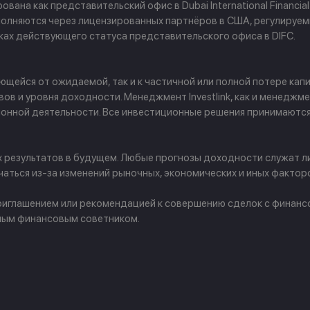
ана как представительский офис в Dubai International Financial
 выполняются через лицензированных партнёров в США, регулируе
амках действующего статуса представительского офиса в DIFC.
щейся от ожидаемой, так и к частичной или полной потере капи
в и уровня доходности. Менеджмент Investlink, как и менеджм
ционной деятельности. Все инвестиционные решения принимаютс
х результатов в будущем. Любые прогнозы доходности служат л
аться из-за изменений рыночных, экономических и иных фактор
 приглашением или рекомендацией к совершению сделок с финан
ным финансовым советником.