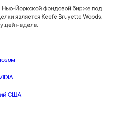
на Нью-Йоркской фондовой бирже под
лки является Keefe Bruyette Woods.
кущей неделе.
Наши консультанты свяжутся с вами в
ближайшее время
нозом
VIDIA
ний США