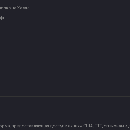
ерка на Халяль
ифы
форма, предоставляющая доступ к акциям США, ETF, опционам и