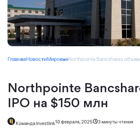
Главная
Новости
Мировые
Northpointe Bancshares объяви
Northpointe Bancsha
IPO на $150 млн
10 февраля, 2025
3 минуты чтения
Команда Investlink