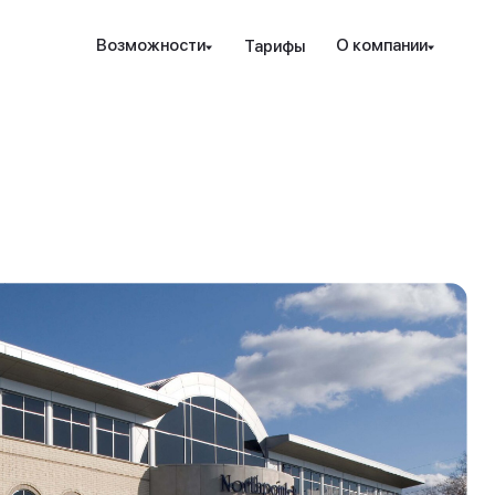
Наведите камеру телефона на QR-код,
Возможности
О компании
Тарифы
чтобы скачать мобильное приложение.
Закрыть
Отправить
рование и защита
Инструменты
Ресурсы
Посл
Закрыть
ые стратегии
ензия РК
Проверка халяльности
Новости
т. консалтинг
дежность
Премиальные функции
вые идеи
ахование счетов
Аналитика PRO
Обно
кур