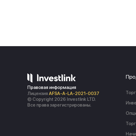
Про
Правовая информация
Торг
Лицензия
AFSA-A-LA-2021-0037
© Copyright 2026 Investlink LTD.
Инве
Все права зарегистрированы.
Опц
Торг
Начи