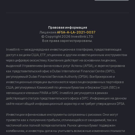
Правовая информация
Лицензия
AFSA-A-LA-2021-0037
© Copyright 2026 Investlink LTD.
Все права зарегистрированы.
Investlink — международная инвестиционная платформа, предоставляющая
доступ к акциям США, ETF, опционам и другим инвестиционным инструментам
через цифровую экосистему. Компания действует на основании лицензии,
выданной Управлением финансовых услуг Астаны (AFSA), и зарегистрирована
как представительский офис в Dubai International Financial Centre (DIFC),
регулируемый Dubai Financial Services Authority (DFSA). Все брокерские и
инвестиционные операции выполняются через лицензированных партнёров в
США, регулируемых Комиссией по ценным бумагам и биржам США (SEC) и
являющихся членами FINRA и SIPC. Investlink регулируется в рамках
действующего статуса представительского офиса в DIFC. Информация на данном
сайте носит общий информационный характер и не требует утверждения DFSA.
Инвестиции в финансовые инструменты сопряжены с рисками. Они могут
привести как к получению прибыли, отличающейся от ожидаемой, так и к
частичной или полной потере капитала. Рынок ценных бумаг подвержен
колебаниям, и инвесторы должны учитывать возможные изменения стоимости