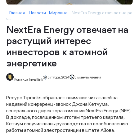
Главная
Новости
Мировые
NextEra Energy отвечает на ра
с...
NextEra Energy отвечает на
растущий интерес
инвесторов к атомной
энергетике
24 октября, 2024
3 минуты чтения
Команда Investlink
Ресурс Tipranks обращает внимание читаталей на
недавний конференц-звонок Джона Кетчума,
генерального директора компании NextEra Energy (NEE).
В докладе, посвященном итогам третьего квартала,
Кетчум озвучил планы руководства по возобновлению
работы атомной электростанции в штате Айова.