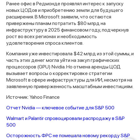
Ранее офис в Редмонде проявлял интерес к запуску
новых ЦОДов и приобретению земли для будущего
расширения. В Microsoft заявили, что остаются
привержены планам потратить $80 млрд на
инфраструктуру в 2025 финансовом году, подчеркнув
рост во всех регионах и необходимость
удовлетворения спроса клиентов.
Компания уже инвестировала $42 млрд из этой суммы, и
часть этих денег могла уйти на закуп графических
Спасибо за заявку
процессоров (GPU) Nvidia. Но отмена аренды ЦОД
вызывает вопросы о корректировке стратегии
Microsoft в сфере инфраструктуры для ИИ, несмотря на
заявленную приверженность масштабным инвестициям.
Источник: Yahoo Finance
Отчет Nvidia — ключевое событие для S&P 500
Наши консультанты свяжутся с
вами в ближайшее время
Walmart и Palantir спровоцировали распродажу в S&P
500
Осторожность ФРС не помешала новому рекорду S&P