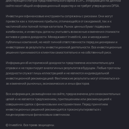
действующего статуса представительского офиса в DIFC. Информация на данном
сайте носит общий информационный характер и не требует утверждения DFSA.
Инвестиции в финансовые инструменты сопряжены с рисками. Они могут
привести как к получению прибыли, отличающейся от ожидаемой, так и к
частичной или полной потере капитала. Рынок ценных бумаг подвержен
колебаниям, и инвесторы должны учитывать возможные изменения стоимости
активов и уровня доходности. Менеджмент Investlink, как и менеджмент
публичных компаний, не несёт личной ответственности перед акционерами и
инвесторами за результаты инвестиционной деятельности. Все инвестиционные
решения принимаются клиентом самостоятельно и на собственный риск.
Информация об исторической доходности представлена исключительно для
справки и не гарантирует аналогичных результатов в будущем. Любые прогнозы
доходности служат лишь иллюстрацией и не являются индивидуальной
инвестиционной рекомендацией. Фактические результаты могут отличаться из-
за изменений рыночных, экономических и иных факторов.
Вся информация, размещённая на сайте, предназначена для ознакомительных
целей и не является предложением, приглашением или рекомендацией к
совершению сделок с финансовыми инструментами. Перед принятием
инвестиционных решений рекомендуется проконсультироваться с
лицензированным финансовым советником.
© Investlink. Все права защищены.