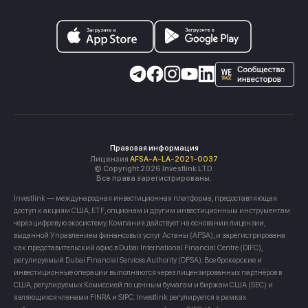
Правовая информация
Лицензия
AFSA-A-LA-2021-0037
© Copyright 2026 Investlink LTD.
Все права зарегистрированы.
Investlink — международная инвестиционная платформа, предоставляющая
доступ к акциям США, ETF, опционам и другим инвестиционным инструментам
через цифровую экосистему. Компания действует на основании лицензии,
выданной Управлением финансовых услуг Астаны (AFSA), и зарегистрирована
как представительский офис в Dubai International Financial Centre (DIFC),
регулируемый Dubai Financial Services Authority (DFSA). Все брокерские и
инвестиционные операции выполняются через лицензированных партнёров в
США, регулируемых Комиссией по ценным бумагам и биржам США (SEC) и
являющихся членами FINRA и SIPC. Investlink регулируется в рамках