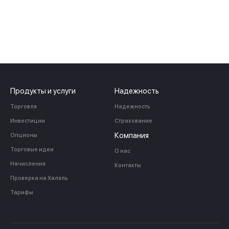
Продукты и услуги
Надежность
Торговля
Надежность
Инвестиции
Страхование
Компания
Опционы
Торговые идеи
О нас
Начисления
Контакты
Проверка на Халяль
Тарифы