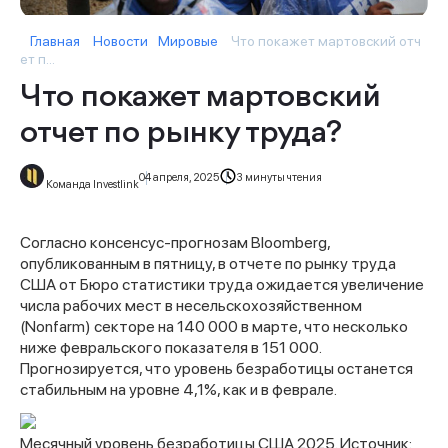
Главная
Новости
Мировые
Что покажет мартовский отч
ет п...
Что покажет мартовский
отчет по рынку труда?
04 апреля, 2025
3 минуты чтения
Команда Investlink
Согласно консенсус-прогнозам Bloomberg,
опубликованным в пятницу, в отчете по рынку труда
США от Бюро статистики труда ожидается увеличение
числа рабочих мест в несельскохозяйственном
(Nonfarm) секторе на 140 000 в марте, что несколько
ниже февральского показателя в 151 000.
Прогнозируется, что уровень безработицы останется
стабильным на уровне 4,1%, как и в феврале.
Месячный уровень безработицы США 2025. Источник: