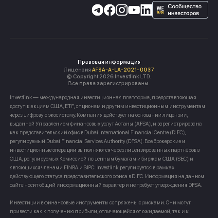
Правовая информация
Лицензия
AFSA-A-LA-2021-0037
© Copyright 2026 Investlink LTD.
Все права зарегистрированы.
Investlink — международная инвестиционная платформа, предоставляющая
доступ к акциям США, ETF, опционам и другим инвестиционным инструментам
через цифровую экосистему. Компания действует на основании лицензии,
выданной Управлением финансовых услуг Астаны (AFSA), и зарегистрирована
как представительский офис в Dubai International Financial Centre (DIFC),
регулируемый Dubai Financial Services Authority (DFSA). Все брокерские и
инвестиционные операции выполняются через лицензированных партнёров в
США, регулируемых Комиссией по ценным бумагам и биржам США (SEC) и
являющихся членами FINRA и SIPC. Investlink регулируется в рамках
действующего статуса представительского офиса в DIFC. Информация на данном
сайте носит общий информационный характер и не требует утверждения DFSA.
Инвестиции в финансовые инструменты сопряжены с рисками. Они могут
привести как к получению прибыли, отличающейся от ожидаемой, так и к