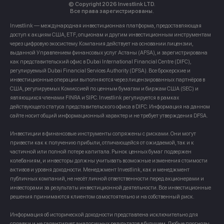
© Copyright 2026 Investlink LTD.
Все права зарегистрированы.
Investlink — международная инвестиционная платформа, предоставляющая
доступ к акциям США, ETF, опционам и другим инвестиционным инструментам
через цифровую экосистему. Компания действует на основании лицензии,
выданной Управлением финансовых услуг Астаны (AFSA), и зарегистрирована
как представительский офис в Dubai International Financial Centre (DIFC),
регулируемый Dubai Financial Services Authority (DFSA). Все брокерские и
инвестиционные операции выполняются через лицензированных партнёров в
США, регулируемых Комиссией по ценным бумагам и биржам США (SEC) и
являющихся членами FINRA и SIPC. Investlink регулируется в рамках
действующего статуса представительского офиса в DIFC. Информация на данном
сайте носит общий информационный характер и не требует утверждения DFSA.
Инвестиции в финансовые инструменты сопряжены с рисками. Они могут
привести как к получению прибыли, отличающейся от ожидаемой, так и к
частичной или полной потере капитала. Рынок ценных бумаг подвержен
колебаниям, и инвесторы должны учитывать возможные изменения стоимости
активов и уровня доходности. Менеджмент Investlink, как и менеджмент
публичных компаний, не несёт личной ответственности перед акционерами и
инвесторами за результаты инвестиционной деятельности. Все инвестиционные
решения принимаются клиентом самостоятельно и на собственный риск.
Информация об исторической доходности представлена исключительно для
справки и не гарантирует аналогичных результатов в будущем. Любые прогнозы