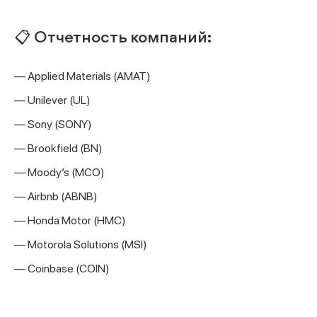
📋 Отчетность компаний:
— Applied Materials (AMAT)
— Unilever (UL)
— Sony (SONY)
— Brookfield (BN)
— Moody’s (MCO)
— Airbnb (ABNB)
— Honda Motor (HMC)
— Motorola Solutions (MSI)
— Coinbase (COIN)