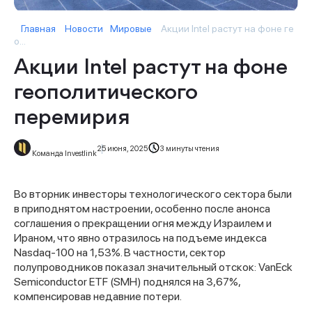
Главная
Новости
Мировые
Акции Intel растут на фоне ге
о...
Акции Intel растут на фоне
геополитического
перемирия
25 июня, 2025
3 минуты чтения
Команда Investlink
Во вторник инвесторы технологического сектора были
в приподнятом настроении, особенно после анонса
соглашения о прекращении огня между Израилем и
Ираном, что явно отразилось на подъеме индекса
Nasdaq-100 на 1,53%. В частности, сектор
полупроводников показал значительный отскок: VanEck
Semiconductor ETF (SMH) поднялся на 3,67%,
компенсировав недавние потери.