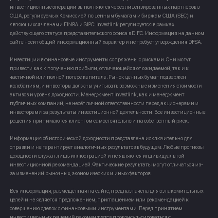
инвестиционные операции выполняются через лицензированных партнёров в
США, регулируемых Комиссией по ценным бумагам и биржам США (SEC) и
являющихся членами FINRA и SIPC. Investlink регулируется в рамках
действующего статуса представительского офиса в DIFC. Информация на данном
сайте носит общий информационный характер и не требует утверждения DFSA.
Инвестиции в финансовые инструменты сопряжены с рисками. Они могут
привести как к получению прибыли, отличающейся от ожидаемой, так и к
частичной или полной потере капитала. Рынок ценных бумаг подвержен
колебаниям, и инвесторы должны учитывать возможные изменения стоимости
активов и уровня доходности. Менеджмент Investlink, как и менеджмент
публичных компаний, не несёт личной ответственности перед акционерами и
инвесторами за результаты инвестиционной деятельности. Все инвестиционные
решения принимаются клиентом самостоятельно и на собственный риск.
Информация об исторической доходности представлена исключительно для
справки и не гарантирует аналогичных результатов в будущем. Любые прогнозы
доходности служат лишь иллюстрацией и не являются индивидуальной
инвестиционной рекомендацией. Фактические результаты могут отличаться из-
за изменений рыночных, экономических и иных факторов.
Вся информация, размещённая на сайте, предназначена для ознакомительных
целей и не является предложением, приглашением или рекомендацией к
совершению сделок с финансовыми инструментами. Перед принятием
инвестиционных решений рекомендуется проконсультироваться с