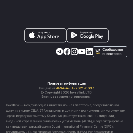
Правовая информация
Лицензия
AFSA-A-LA-2021-0037
© Copyright 2026 Investlink LTD.
Все права зарегистрированы.
Investlink — международная инвестиционная платформа, предоставляющая
доступ к акциям США, ETF, опционам и другим инвестиционным инструментам
через цифровую экосистему. Компания действует на основании лицензии,
выданной Управлением финансовых услуг Астаны (AFSA), и зарегистрирована
как представительский офис в Dubai International Financial Centre (DIFC),
регулируемый Dubai Financial Services Authority (DFSA). Все брокерские и