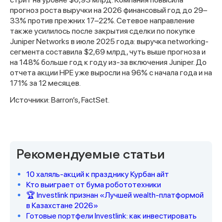
прогноз роста выручки на 2026 финансовый год до 29–
33% против прежних 17–22%. Сетевое направление
также усилилось после закрытия сделки по покупке
Juniper Networks в июле 2025 года: выручка networking-
сегмента составила $2,69 млрд, чуть выше прогноза и
на 148% больше год к году из-за включения Juniper. До
отчета акции HPE уже выросли на 96% с начала года и на
171% за 12 месяцев.
Источники: Barron’s, FactSet.
Спасибо за заявку
Рекомендуемые статьи
10 халяль-акций к празднику Курбан айт
Кто выиграет от бума робототехники
🏆 Investlink признан «Лучшей wealth-платформой
в Казахстане 2026»
Наши консультанты свяжутся с
Готовые портфели Investlink: как инвестировать
вами в ближайшее время