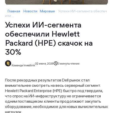
Главная
Новости
Мировые
Успехи ИИ-сегмента обеспеч
или ...
Успехи ИИ-сегмента
обеспечили Hewlett
Packard (HPE) скачок на
30%
02 июня, 2026
3 минуты чтения
Команда Investlink
После рекордных результатов Dell рынок стал
внимательнее смотреть на весь серверный сегмент.
Hewlett Packard Enterprise (HPE) быстро подтвердила,
что спрос на ИИ-инфраструктуру не ограничивается
одним поставщиком: клиенты продолжают закупать
оборудование, необходимое для новых вычислительных
нагрузок.