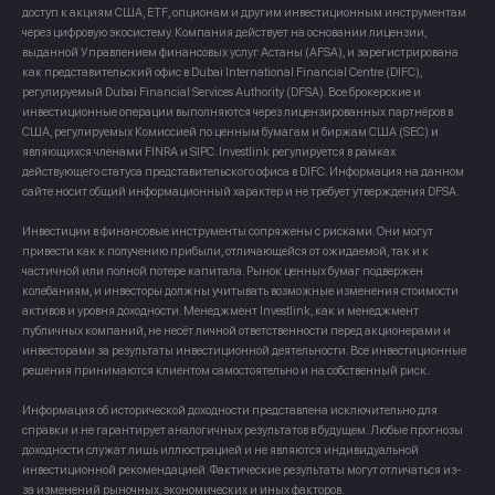
доступ к акциям США, ETF, опционам и другим инвестиционным инструментам
через цифровую экосистему. Компания действует на основании лицензии,
выданной Управлением финансовых услуг Астаны (AFSA), и зарегистрирована
как представительский офис в Dubai International Financial Centre (DIFC),
регулируемый Dubai Financial Services Authority (DFSA). Все брокерские и
инвестиционные операции выполняются через лицензированных партнёров в
США, регулируемых Комиссией по ценным бумагам и биржам США (SEC) и
являющихся членами FINRA и SIPC. Investlink регулируется в рамках
действующего статуса представительского офиса в DIFC. Информация на данном
сайте носит общий информационный характер и не требует утверждения DFSA.
Инвестиции в финансовые инструменты сопряжены с рисками. Они могут
привести как к получению прибыли, отличающейся от ожидаемой, так и к
частичной или полной потере капитала. Рынок ценных бумаг подвержен
колебаниям, и инвесторы должны учитывать возможные изменения стоимости
активов и уровня доходности. Менеджмент Investlink, как и менеджмент
публичных компаний, не несёт личной ответственности перед акционерами и
инвесторами за результаты инвестиционной деятельности. Все инвестиционные
решения принимаются клиентом самостоятельно и на собственный риск.
Информация об исторической доходности представлена исключительно для
справки и не гарантирует аналогичных результатов в будущем. Любые прогнозы
доходности служат лишь иллюстрацией и не являются индивидуальной
инвестиционной рекомендацией. Фактические результаты могут отличаться из-
за изменений рыночных, экономических и иных факторов.