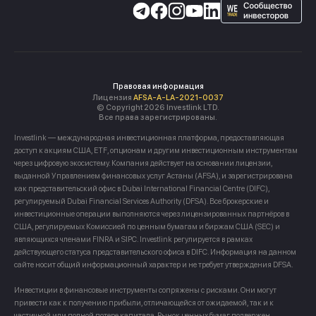
Правовая информация
Лицензия
AFSA-A-LA-2021-0037
© Copyright 2026 Investlink LTD.
Все права зарегистрированы.
Investlink — международная инвестиционная платформа, предоставляющая
доступ к акциям США, ETF, опционам и другим инвестиционным инструментам
через цифровую экосистему. Компания действует на основании лицензии,
выданной Управлением финансовых услуг Астаны (AFSA), и зарегистрирована
как представительский офис в Dubai International Financial Centre (DIFC),
регулируемый Dubai Financial Services Authority (DFSA). Все брокерские и
инвестиционные операции выполняются через лицензированных партнёров в
США, регулируемых Комиссией по ценным бумагам и биржам США (SEC) и
являющихся членами FINRA и SIPC. Investlink регулируется в рамках
действующего статуса представительского офиса в DIFC. Информация на данном
сайте носит общий информационный характер и не требует утверждения DFSA.
Инвестиции в финансовые инструменты сопряжены с рисками. Они могут
привести как к получению прибыли, отличающейся от ожидаемой, так и к
частичной или полной потере капитала. Рынок ценных бумаг подвержен