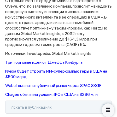
Отдельно Hertz в среду объявила о партнерстве с
UVeye, что, по заявлению компании, позволит «внедрить
передовую систему инспекции с использованием
искусственного интеллекта в ее операциях в США». В
целом, отрасль аренды и лизинга автомобилей
способствует оптимизму таким игрокам, как Hertz. По
данным Global Market Insights, к 2032 году
прогнозируется увеличение до $164,3 млрд при
Спасибо за заявку
среднем годовом темпе роста (CAGR) 5%.
Источники: Investopedia, Global Market Insights
Три торговые идеи от Джеффа Килбурга
Nvidia будет строить ИИ-суперкомпьютеры в США на
$500 млрд
Наши консультанты свяжутся с
Webull вышла на публичный рынок через SPAC SKGR
вами в ближайшее время
Chagee объявила условия IPO в США на $396 млн