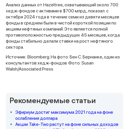
Анализ данных от Hazeltree, охватывающий около 700
хедж-фондов с активами в $700 млрд, показал: с
октября 2024 года в течение семи из девяти месяцев
фонды в среднем были в чистой короткой позиции по
акциям нефтяных компаний. Это является полной
противоположностью предыдущих 45 месяцев, когда
фонды стабильно делали ставки на рост нефтяного
сектора.
Источник: Bloomberg. На фото: Бен С. Бернанке, один из
консультантов хедж-фондов. Фото: Susan
Спасибо за заявку
Walsh/Associated Press
Рекомендуемые статьи
Наши консультанты свяжутся с
Эфириум достиг максимума 2021 года на фоне
вами в ближайшее время
ослабления доллара
Акции Take-Two растут на фоне сильных доходов