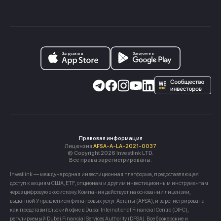
Правовая информация
Лицензия
AFSA-A-LA-2021-0037
© Copyright 2026 Investlink LTD.
Все права зарегистрированы.
Investlink — международная инвестиционная платформа, предоставляющая
доступ к акциям США, ETF, опционам и другим инвестиционным инструментам
через цифровую экосистему. Компания действует на основании лицензии,
выданной Управлением финансовых услуг Астаны (AFSA), и зарегистрирована
как представительский офис в Dubai International Financial Centre (DIFC),
регулируемый Dubai Financial Services Authority (DFSA). Все брокерские и