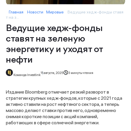
Главная
Новости
Мировые
Ведущие хедж-фонды ставя
т на з...
Ведущие хедж-фонды
ставят на зеленую
энергетику и уходят от
нефти
11 августа, 2025
3 минуты чтения
Команда Investlink
Издание Bloomberg отмечает резкий разворот в
стратегии крупных хедж-фондов, которые с 2021 года
активно ставили на рост нефтяного сектора, а теперь
массово делают ставки против него, одновременно
снимая короткие позиции с акций компаний,
работающих в сфере солнечной энергетики.