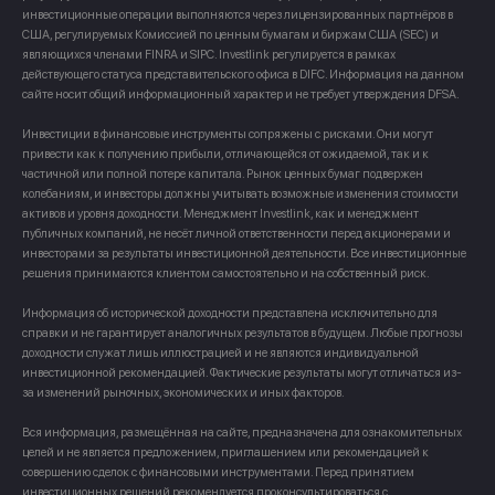
инвестиционные операции выполняются через лицензированных партнёров в
США, регулируемых Комиссией по ценным бумагам и биржам США (SEC) и
являющихся членами FINRA и SIPC. Investlink регулируется в рамках
действующего статуса представительского офиса в DIFC. Информация на данном
сайте носит общий информационный характер и не требует утверждения DFSA.
Инвестиции в финансовые инструменты сопряжены с рисками. Они могут
привести как к получению прибыли, отличающейся от ожидаемой, так и к
частичной или полной потере капитала. Рынок ценных бумаг подвержен
колебаниям, и инвесторы должны учитывать возможные изменения стоимости
активов и уровня доходности. Менеджмент Investlink, как и менеджмент
публичных компаний, не несёт личной ответственности перед акционерами и
инвесторами за результаты инвестиционной деятельности. Все инвестиционные
решения принимаются клиентом самостоятельно и на собственный риск.
Информация об исторической доходности представлена исключительно для
справки и не гарантирует аналогичных результатов в будущем. Любые прогнозы
доходности служат лишь иллюстрацией и не являются индивидуальной
инвестиционной рекомендацией. Фактические результаты могут отличаться из-
за изменений рыночных, экономических и иных факторов.
Вся информация, размещённая на сайте, предназначена для ознакомительных
целей и не является предложением, приглашением или рекомендацией к
совершению сделок с финансовыми инструментами. Перед принятием
инвестиционных решений рекомендуется проконсультироваться с