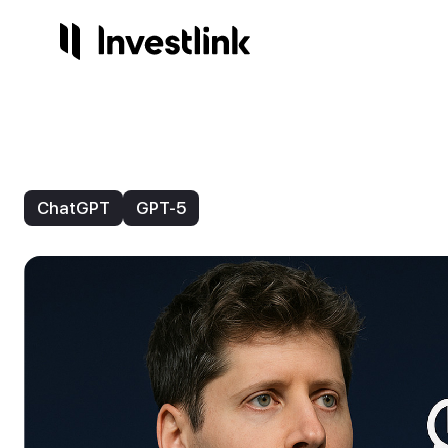
Продукты
Компания
Сервисы
Регули
Акции
О нас
Готов
Лиц
ChatGPT
GPT-5
Опционы
Контакты
Инвес
На
Торго
Стр
Начисления
3.25%
ETF
IPO
NEW