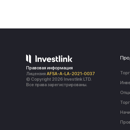
Про
Правовая информация
Торг
Лицензия
AFSA-A-LA-2021-0037
© Copyright 2026 Investlink LTD.
Инве
Все права зарегистрированы.
Опц
Торг
Начи
Пров