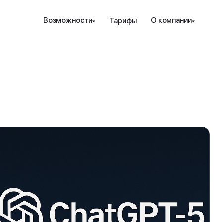
Наведите камеру телефона на QR-код,
Возможности
О компании
Тарифы
чтобы скачать мобильное приложение.
Закрыть
Отправить
рование и защита
Инструменты
Ресурсы
Посл
Закрыть
ые стратегии
ензия РК
Проверка халяльности
Новости
т. консалтинг
дежность
Премиальные функции
вые идеи
ахование счетов
Аналитика PRO
Гра
дес
пре
над