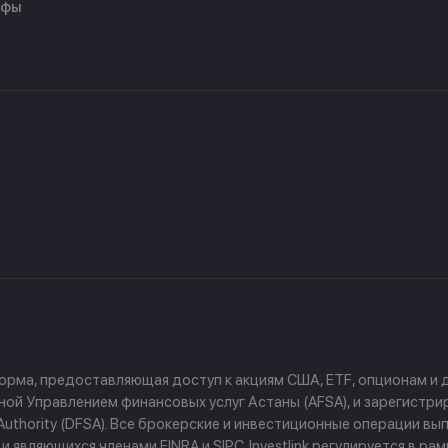
ифы
форма, предоставляющая доступ к акциям США, ETF, опционам и
й Управлением финансовых услуг Астаны (AFSA), и зарегистриров
ces Authority (DFSA). Все брокерские и инвестиционные операции
 являющихся членами FINRA и SIPC. Investlink регулируется в р