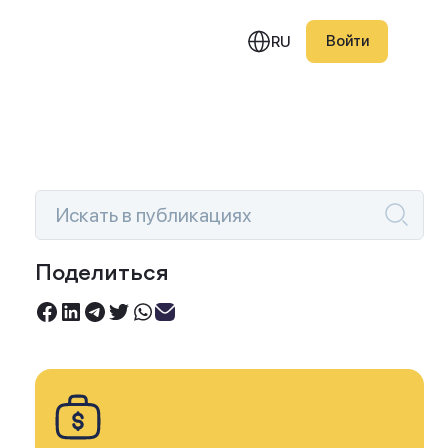
Войти
RU
едняя публикация
фик намекает на конец
Поделиться
ятилетнего
Инвестируйте под 0%
восходства биткоина
Торгуйте акциями без комиссий
 акциями