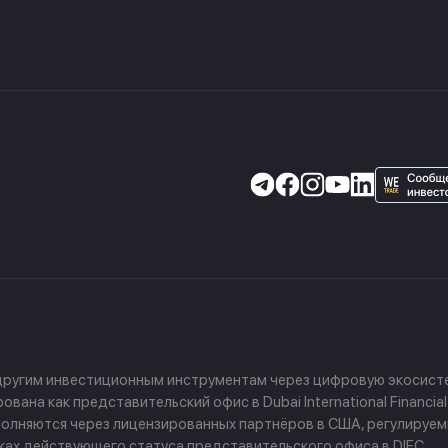
 другим инвестиционным инструментам через цифровую экосисте
ана как представительский офис в Dubai International Financial
 выполняются через лицензированных партнёров в США, регулируе
амках действующего статуса представительского офиса в DIFC.