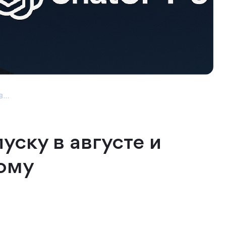
...
уску в августе и
дому