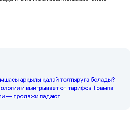
Наши консультанты свяжутся с вами в
ближайшее время
сымшасы арқылы қалай толтыруға болады?
логии и выигрывает от тарифов Трампа
ыли — продажи падают