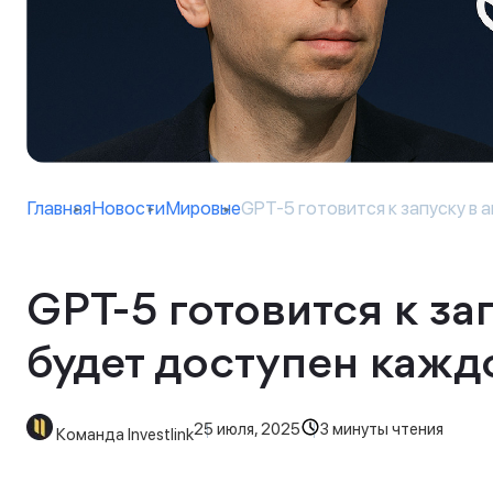
Главная
Новости
Мировые
GPT-5 готовится к запуску в ав
GPT-5 готовится к зап
будет доступен каж
25 июля, 2025
3 минуты чтения
Команда Investlink