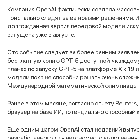
Компания OpenAI фактически создала массов
пристально следят за ее новыми решениями. И
долгожданная версия передовой модели иску
запущена уже в августе.
Это событие следует за более ранним заявле
бесплатную копию GPT-5 доступной «каждому
планах по запуску GPT-5 на платформе X к 19 
модели пока не способна решать очень сложн
Международной математической олимпиады (
Ранее в этом месяце, согласно отчету Reuters
браузер на базе ИИ, потенциально способный 
Еще одним шагом OpenAI стал недавний выпус
разработанного для автономного выполнения 