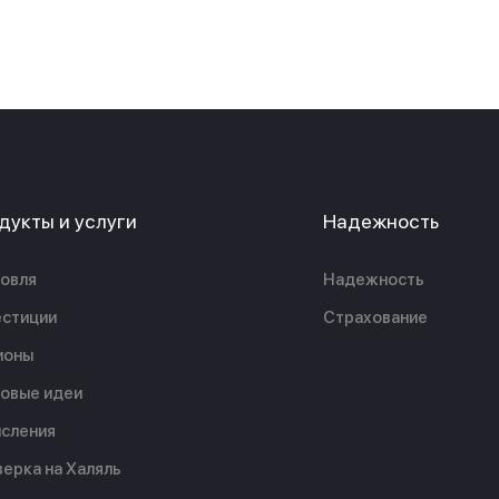
дукты и услуги
Надежность
овля
Надежность
стиции
Страхование
ионы
овые идеи
сления
ерка на Халяль