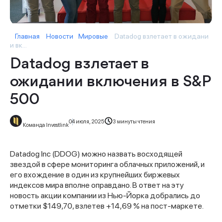
Главная
Новости
Мировые
Datadog взлетает в ожидани
и вк...
Datadog взлетает в
ожидании включения в S&P
500
04 июля, 2025
3 минуты чтения
Команда Investlink
Datadog Inc (DDOG) можно назвать восходящей
звездой в сфере мониторинга облачных приложений, и
его вхождение в один из крупнейших биржевых
индексов мира вполне оправдано. В ответ на эту
новость акции компании из Нью-Йорка добрались до
отметки $149,70, взлетев +14,69 % на пост-маркете.