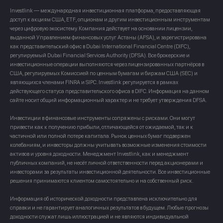
Investlink — международная инвестиционная платформа, предоставляющая
доступ к акциям США, ETF, опционам и другим инвестиционным инструментам
через цифровую экосистему. Компания действует на основании лицензии,
выданной Управлением финансовых услуг Астаны (AFSA), и зарегистрирована
как представительский офис в Dubai International Financial Centre (DIFC),
регулируемый Dubai Financial Services Authority (DFSA). Все брокерские и
инвестиционные операции выполняются через лицензированных партнёров в
США, регулируемых Комиссией по ценным бумагам и биржам США (SEC) и
являющихся членами FINRA и SIPC. Investlink регулируется в рамках
действующего статуса представительского офиса в DIFC. Информация на данном
сайте носит общий информационный характер и не требует утверждения DFSA.
Инвестиции в финансовые инструменты сопряжены с рисками. Они могут
привести как к получению прибыли, отличающейся от ожидаемой, так и к
частичной или полной потере капитала. Рынок ценных бумаг подвержен
колебаниям, и инвесторы должны учитывать возможные изменения стоимости
активов и уровня доходности. Менеджмент Investlink, как и менеджмент
публичных компаний, не несёт личной ответственности перед акционерами и
инвесторами за результаты инвестиционной деятельности. Все инвестиционные
решения принимаются клиентом самостоятельно и на собственный риск.
Информация об исторической доходности представлена исключительно для
справки и не гарантирует аналогичных результатов в будущем. Любые прогнозы
доходности служат лишь иллюстрацией и не являются индивидуальной