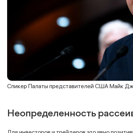
Спикер Палаты представителей США Майк Джон
Неопределенность рассеи
Для инвесторов и трейдеров это явно позитив