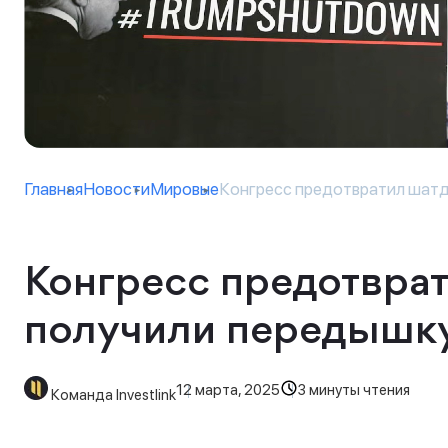
Главная
Новости
Мировые
Конгресс предотвратил шатда
Конгресс предотврат
получили передышк
12 марта, 2025
3 минуты чтения
Команда Investlink