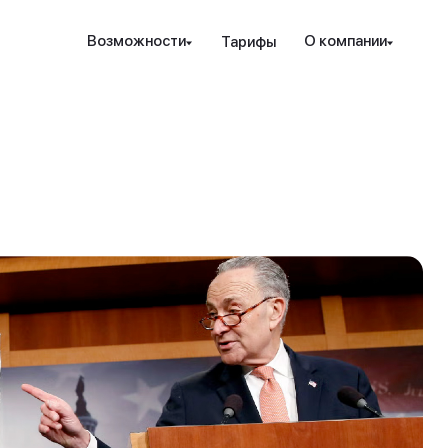
Наведите камеру телефона на QR-код,
Возможности
О компании
Тарифы
чтобы скачать мобильное приложение.
Закрыть
Отправить
рование и защита
Инструменты
Ресурсы
Посл
Закрыть
ые стратегии
ензия РК
Проверка халяльности
Новости
т. консалтинг
дежность
Премиальные функции
вые идеи
ахование счетов
Аналитика PRO
Гот
Sele