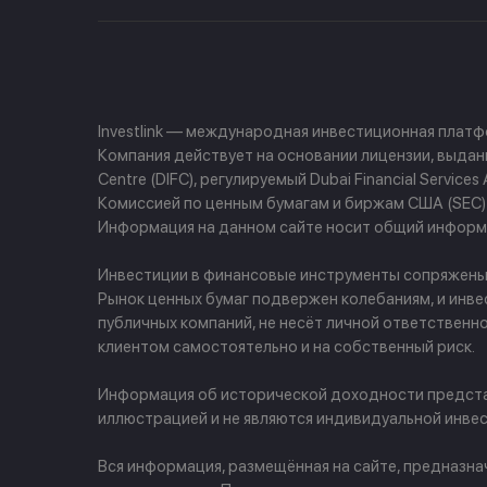
Investlink — международная инвестиционная плат
Компания действует на основании лицензии, выданно
Centre (DIFC), регулируемый Dubai Financial Servi
Комиссией по ценным бумагам и биржам США (SEC) и
Информация на данном сайте носит общий информа
Инвестиции в финансовые инструменты сопряжены с 
Рынок ценных бумаг подвержен колебаниям, и инве
публичных компаний, не несёт личной ответственн
клиентом самостоятельно и на собственный риск.
Информация об исторической доходности представ
иллюстрацией и не являются индивидуальной инвес
Вся информация, размещённая на сайте, предназн