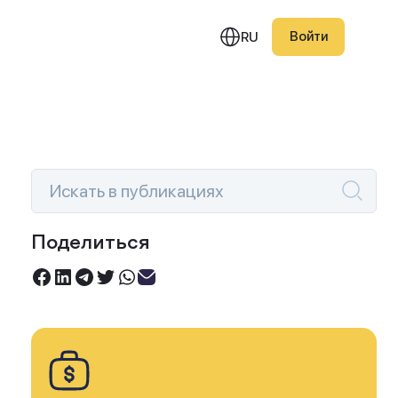
Войти
RU
едняя публикация
Поделиться
Инвестируйте под 0%
овый портфель Smart
Торгуйте акциями без комиссий
ction — июль 2026