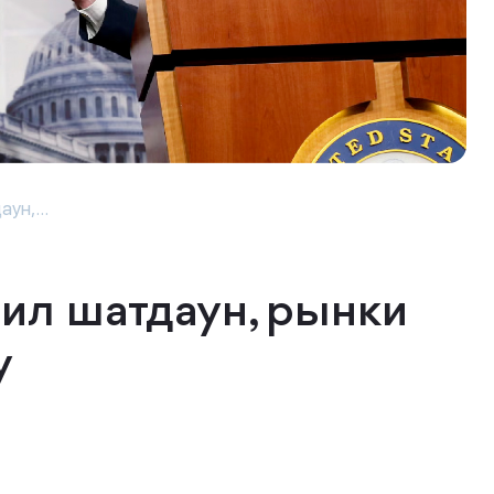
ун,...
ил шатдаун, рынки
у