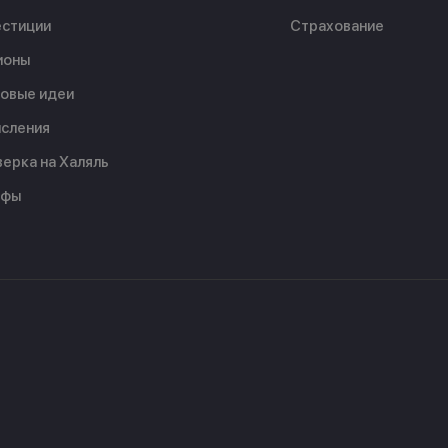
стиции
Страхование
ионы
овые идеи
сления
ерка на Халяль
ифы