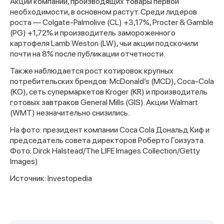
Акции компаний, производящих товары первой
необходимости, в основном растут. Среди лидеров
роста — Colgate-Palmolive (CL) +3,17%, Procter & Gamble
(PG) +1,72% и производитель замороженного
картофеля Lamb Weston (LW), чьи акции подскочили
почти на 8% после публикации отчетности.
Также наблюдается рост котировок крупных
потребительских брендов: McDonald’s (MCD), Coca-Cola
(KO), сеть супермаркетов Kroger (KR) и производитель
готовых завтраков General Mills (GIS). Акции Walmart
(WMT) незначительно снизились.
На фото: президент компании Coca Cola Дональд Киф и
председатель совета директоров Роберто Гоизуэта.
Фото: Dirck Halstead/The LIFE Images Collection/Getty
Images)
Источник: Investopedia