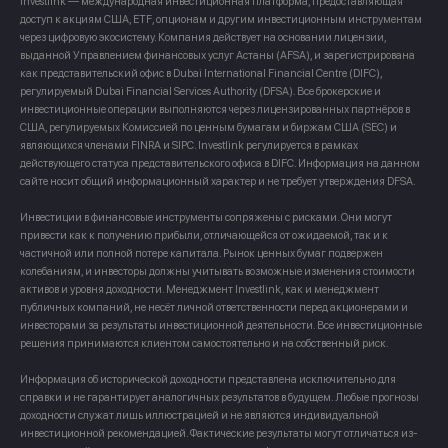
Investlink — международная инвестиционная платформа, предоставляющая
доступ к акциям США, ETF, опционам и другим инвестиционным инструментам
через цифровую экосистему. Компания действует на основании лицензии,
выданной Управлением финансовых услуг Астаны (AFSA), и зарегистрирована
как представительский офис в Dubai International Financial Centre (DIFC),
регулируемый Dubai Financial Services Authority (DFSA). Все брокерские и
инвестиционные операции выполняются через лицензированных партнёров в
США, регулируемых Комиссией по ценным бумагам и биржам США (SEC) и
являющихся членами FINRA и SIPC. Investlink регулируется в рамках
действующего статуса представительского офиса в DIFC. Информация на данном
сайте носит общий информационный характер и не требует утверждения DFSA.
Инвестиции в финансовые инструменты сопряжены с рисками. Они могут
привести как к получению прибыли, отличающейся от ожидаемой, так и к
частичной или полной потере капитала. Рынок ценных бумаг подвержен
колебаниям, и инвесторы должны учитывать возможные изменения стоимости
активов и уровня доходности. Менеджмент Investlink, как и менеджмент
публичных компаний, не несёт личной ответственности перед акционерами и
инвесторами за результаты инвестиционной деятельности. Все инвестиционные
решения принимаются клиентом самостоятельно и на собственный риск.
Информация об исторической доходности представлена исключительно для
справки и не гарантирует аналогичных результатов в будущем. Любые прогнозы
доходности служат лишь иллюстрацией и не являются индивидуальной
инвестиционной рекомендацией. Фактические результаты могут отличаться из-