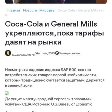
Главная
Новости
Мировые
Coca-Cola и General Mills укр
е...
Coca-Cola и General Mills
укрепляются, пока тарифы
давят на рынки
04 апреля, 2025
3 минуты чтения
Команда Investlink
Несмотря на падение индекса S&P 500, сектор
потребительских товаров первой необходимости,
который традиционно считается защитным, держится
в зеленой зоне.
Дефицит международной торговли товарами и
услугами США. Источник: U.S. Bureau of Economic