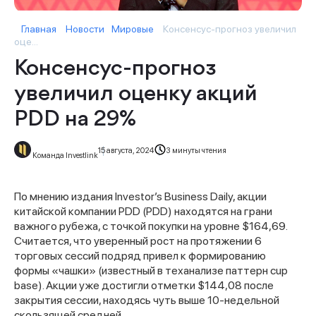
Главная
Новости
Мировые
Консенсус-прогноз увеличил
оце...
Консенсус-прогноз
увеличил оценку акций
PDD на 29%
15 августа, 2024
3 минуты чтения
Команда Investlink
По мнению издания Investor’s Business Daily, акции
китайской компании PDD (PDD) находятся на грани
важного рубежа, с точкой покупки на уровне $164,69.
Считается, что уверенный рост на протяжении 6
торговых сессий подряд привел к формированию
формы «чашки» (известный в теханализе паттерн cup
base). Акции уже достигли отметки $144,08 после
закрытия сессии, находясь чуть выше 10-недельной
скользящей средней.