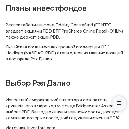
Планы инвестфондов
Спасибо за заявку
Респектабельный фонд Fidelity Contrafund (FCNTX)
владеет акциями PDD. ETF ProShares Online Retail (ONLN)
также держит акции PDD.
Китайская компания электронной коммерции PDD
Holdings (NASDAQ: PDD) стала одной из главных позиций
в портфеле Рэя Далио.
Наши консультанты свяжутся с
вами в ближайшее время
Выбор Рэя Далио
Известный американский инвестор и основатель
крупнейшего в мире хедж-фонда Bridgewater Associates
выбрал PDD благодаря внушительному росту доходов
компании, которые последний год увеличились на 90%.
Источник: Investors.com