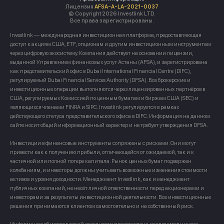
Лицензия
AFSA-A-LA-2021-0037
© Copyright 2026 Investlink LTD.
Все права зарегистрированы.
Investlink — международная инвестиционная платформа, предоставляющая
доступ к акциям США, ETF, опционам и другим инвестиционным инструментам
через цифровую экосистему. Компания действует на основании лицензии,
выданной Управлением финансовых услуг Астаны (AFSA), и зарегистрирована
как представительский офис в Dubai International Financial Centre (DIFC),
регулируемый Dubai Financial Services Authority (DFSA). Все брокерские и
инвестиционные операции выполняются через лицензированных партнёров в
США, регулируемых Комиссией по ценным бумагам и биржам США (SEC) и
являющихся членами FINRA и SIPC. Investlink регулируется в рамках
действующего статуса представительского офиса в DIFC. Информация на данном
сайте носит общий информационный характер и не требует утверждения DFSA.
Инвестиции в финансовые инструменты сопряжены с рисками. Они могут
привести как к получению прибыли, отличающейся от ожидаемой, так и к
частичной или полной потере капитала. Рынок ценных бумаг подвержен
колебаниям, и инвесторы должны учитывать возможные изменения стоимости
активов и уровня доходности. Менеджмент Investlink, как и менеджмент
публичных компаний, не несёт личной ответственности перед акционерами и
инвесторами за результаты инвестиционной деятельности. Все инвестиционные
решения принимаются клиентом самостоятельно и на собственный риск.