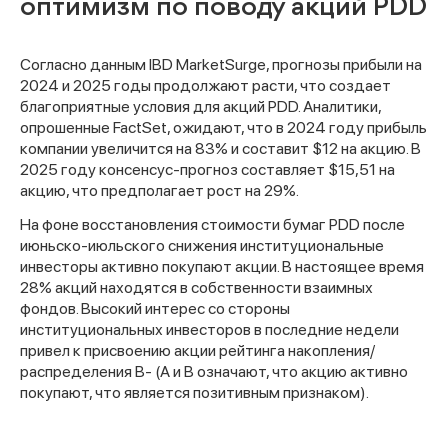
оптимизм по поводу акций PDD
Согласно данным IBD MarketSurge, прогнозы прибыли на
2024 и 2025 годы продолжают расти, что создает
благоприятные условия для акций PDD. Аналитики,
опрошенные FactSet, ожидают, что в 2024 году прибыль
компании увеличится на 83% и составит $12 на акцию. В
2025 году консенсус-прогноз составляет $15,51 на
акцию, что предполагает рост на 29%.
На фоне восстановления стоимости бумаг PDD после
июньско-июльского снижения институциональные
инвесторы активно покупают акции. В настоящее время
28% акций находятся в собственности взаимных
фондов. Высокий интерес со стороны
институциональных инвесторов в последние недели
привел к присвоению акции рейтинга накопления/
распределения B- (A и B означают, что акцию активно
покупают, что является позитивным признаком).