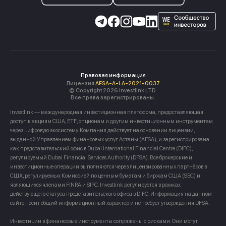
Правовая информация
Лицензия
AFSA-A-LA-2021-0037
© Copyright 2026 Investlink LTD.
Все права зарегистрированы.
Investlink — международная инвестиционная платформа, предоставляющая
доступ к акциям США, ETF, опционам и другим инвестиционным инструментам
через цифровую экосистему. Компания действует на основании лицензии,
выданной Управлением финансовых услуг Астаны (AFSA), и зарегистрирована
как представительский офис в Dubai International Financial Centre (DIFC),
регулируемый Dubai Financial Services Authority (DFSA). Все брокерские и
инвестиционные операции выполняются через лицензированных партнёров в
США, регулируемых Комиссией по ценным бумагам и биржам США (SEC) и
являющихся членами FINRA и SIPC. Investlink регулируется в рамках
действующего статуса представительского офиса в DIFC. Информация на данном
сайте носит общий информационный характер и не требует утверждения DFSA.
Инвестиции в финансовые инструменты сопряжены с рисками. Они могут