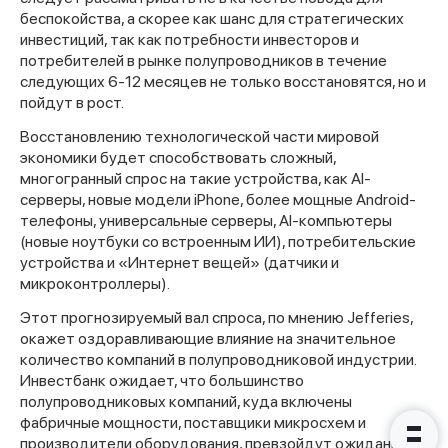
беспокойства, а скорее как шанс для стратегических
инвестиций, так как потребности инвесторов и
потребителей в рынке полупроводников в течение
следующих 6-12 месяцев не только восстановятся, но и
пойдут в рост.
Спасибо за заявку
Восстановлению технологической части мировой
экономики будет способствовать сложный,
многогранный спрос на такие устройства, как AI-
серверы, новые модели iPhone, более мощные Android-
телефоны, универсальные серверы, AI-компьютеры
(новые ноутбуки со встроенным ИИ), потребительские
устройства и «Интернет вещей» (датчики и
Наши консультанты свяжутся с
микроконтроллеры).
вами в ближайшее время
Этот прогнозируемый вал спроса, по мнению Jefferies,
окажет оздоравливающие влияние на значительное
количество компаний в полупроводниковой индустрии.
Инвестбанк ожидает, что большинство
полупроводниковых компаний, куда включены
фабричные мощности, поставщики микросхем и
производители оборудования, превзойдут ожидания и