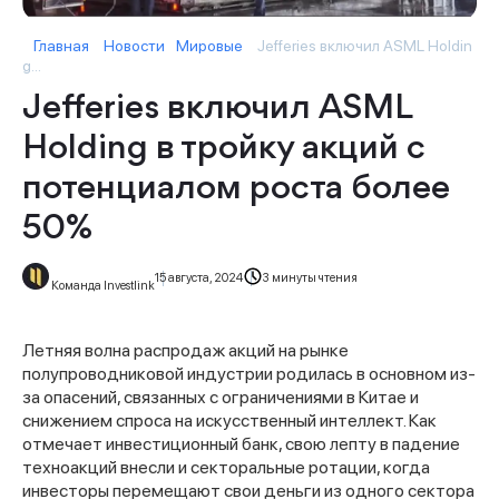
Главная
Новости
Мировые
Jefferies включил ASML Holdin
g...
Jefferies включил ASML
Holding в тройку акций с
потенциалом роста более
50%
15 августа, 2024
3 минуты чтения
Команда Investlink
Летняя волна распродаж акций на рынке
полупроводниковой индустрии родилась в основном из-
за опасений, связанных с ограничениями в Китае и
снижением спроса на искусственный интеллект. Как
отмечает инвестиционный банк, свою лепту в падение
техноакций внесли и секторальные ротации, когда
инвесторы перемещают свои деньги из одного сектора