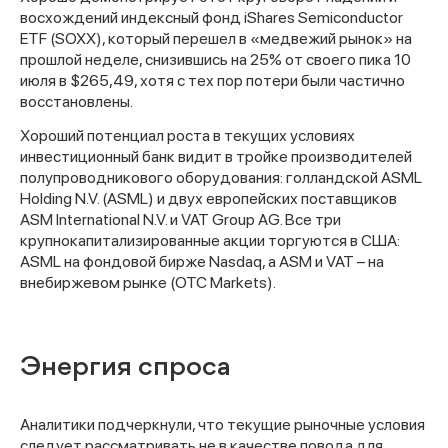
восхождений индексный фонд iShares Semiconductor
ETF (SOXX), который перешел в «медвежий рынок» на
прошлой неделе, снизившись на 25% от своего пика 10
июля в $265,49, хотя с тех пор потери были частично
восстановлены.
Хороший потенциал роста в текущих условиях
инвестиционный банк видит в тройке производителей
полупроводникового оборудования: голландской ASML
Holding N.V. (ASML) и двух европейских поставщиков
ASM International N.V. и VAT Group AG. Все три
крупнокапитализированные акции торгуются в США:
ASML на фондовой бирже Nasdaq, а ASM и VAT – на
внебиржевом рынке (OTC Markets).
Энергия спроса
Аналитики подчеркнули, что текущие рыночные условия
следует рассматривать не в качестве повода для