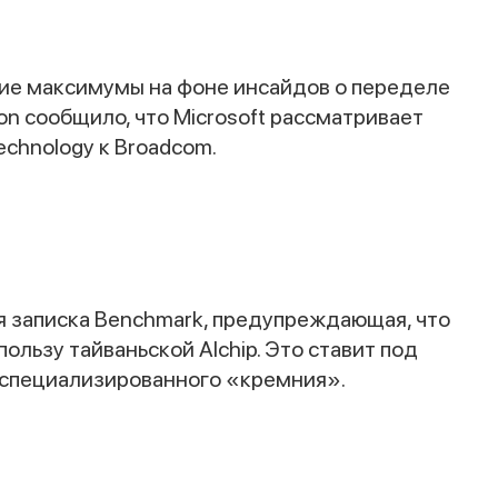
ие максимумы на фоне инсайдов о переделе
on сообщило, что Microsoft рассматривает
echnology к Broadcom.
ая записка Benchmark, предупреждающая, что
ользу тайваньской AIchip. Это ставит под
ке специализированного «кремния».
Спасибо за заявку