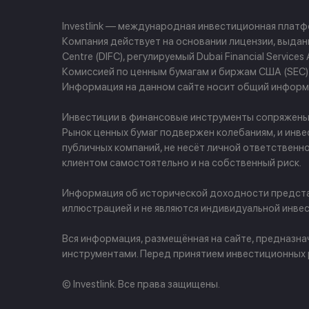
Investlink — международная инвестиционная плат
Компания действует на основании лицензии, выданно
Centre (DIFC), регулируемый Dubai Financial Servi
Комиссией по ценным бумагам и биржам США (SEC) и
Информация на данном сайте носит общий информа
Инвестиции в финансовые инструменты сопряжены с 
Рынок ценных бумаг подвержен колебаниям, и инве
публичных компаний, не несёт личной ответственн
клиентом самостоятельно и на собственный риск.
Информация об исторической доходности представ
иллюстрацией и не являются индивидуальной инвес
Вся информация, размещённая на сайте, предназн
инструментами. Перед принятием инвестиционных
© Investlink. Все права защищены.