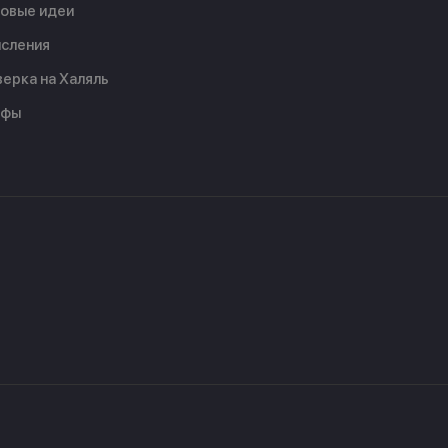
овые идеи
сления
ерка на Халяль
ифы