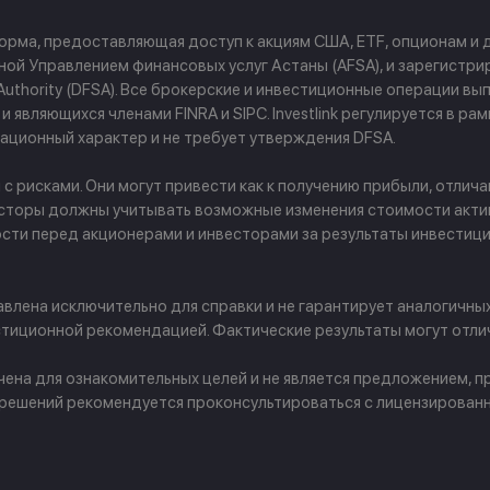
форма, предоставляющая доступ к акциям США, ETF, опционам и
й Управлением финансовых услуг Астаны (AFSA), и зарегистриров
ces Authority (DFSA). Все брокерские и инвестиционные операции
 являющихся членами FINRA и SIPC. Investlink регулируется в р
ционный характер и не требует утверждения DFSA.
рисками. Они могут привести как к получению прибыли, отличаю
сторы должны учитывать возможные изменения стоимости активо
ости перед акционерами и инвесторами за результаты инвести
лена исключительно для справки и не гарантирует аналогичны
тиционной рекомендацией. Фактические результаты могут отлич
ачена для ознакомительных целей и не является предложением,
 решений рекомендуется проконсультироваться с лицензирован