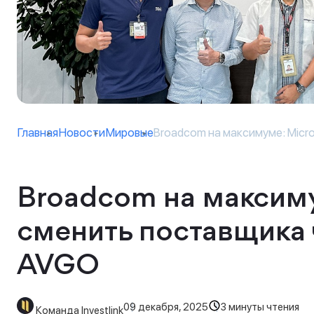
Главная
Новости
Мировые
Broadcom на максимуме: Micro
Broadcom на максиму
сменить поставщика ч
AVGO
09 декабря, 2025
3 минуты чтения
Команда Investlink