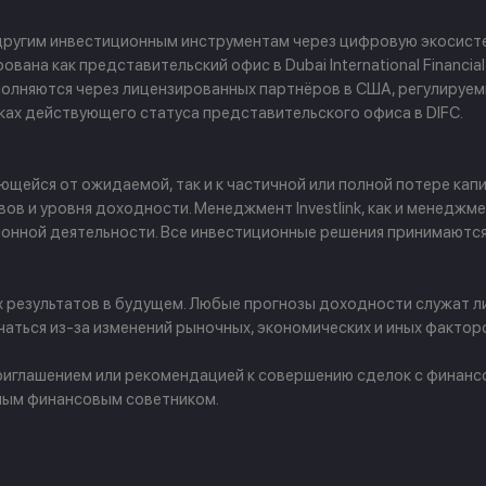
 другим инвестиционным инструментам через цифровую экосисте
ана как представительский офис в Dubai International Financial
 выполняются через лицензированных партнёров в США, регулируе
амках действующего статуса представительского офиса в DIFC.
щейся от ожидаемой, так и к частичной или полной потере капи
в и уровня доходности. Менеджмент Investlink, как и менеджм
ционной деятельности. Все инвестиционные решения принимаютс
х результатов в будущем. Любые прогнозы доходности служат л
аться из-за изменений рыночных, экономических и иных фактор
 приглашением или рекомендацией к совершению сделок с финан
ным финансовым советником.