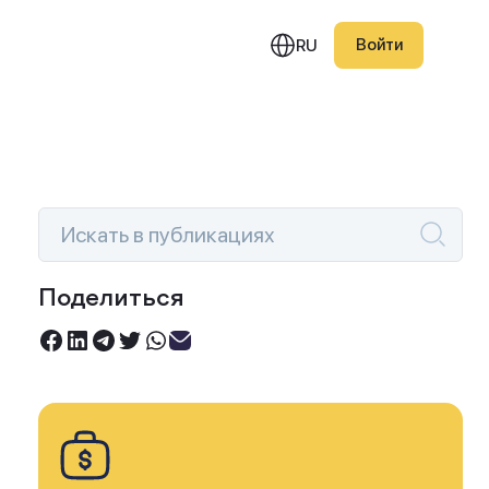
Войти
RU
едняя публикация
фик намекает на конец
Поделиться
ятилетнего
Инвестируйте под 0%
восходства биткоина
Торгуйте акциями без комиссий
 акциями