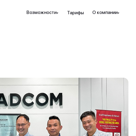
Наведите камеру телефона на QR-код,
Возможности
О компании
Тарифы
чтобы скачать мобильное приложение.
Закрыть
Отправить
рование и защита
Инструменты
Ресурсы
Посл
Закрыть
ые стратегии
ензия РК
Проверка халяльности
Новости
т. консалтинг
дежность
Премиальные функции
вые идеи
ахование счетов
Аналитика PRO
Гра
дес
пре
над