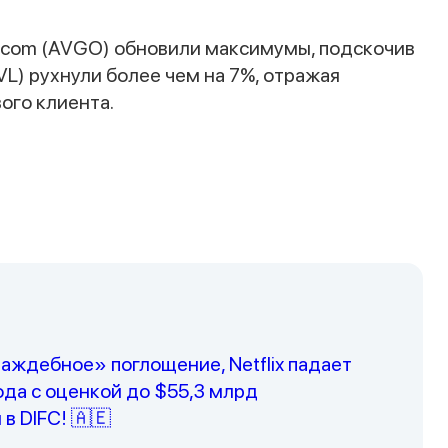
adcom (AVGO) обновили максимумы, подскочив
RVL) рухнули более чем на 7%, отражая
ого клиента.
Наши консультанты свяжутся с вами в
ближайшее время
раждебное» поглощение, Netflix падает
ода с оценкой до $55,3 млрд
 в DIFC! 🇦🇪