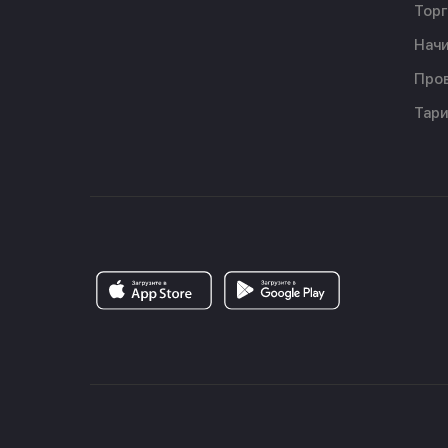
Торг
Начи
Пров
Тар