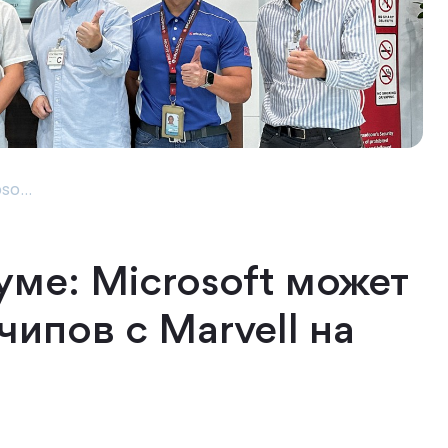
so...
ме: Microsoft может
ипов с Marvell на