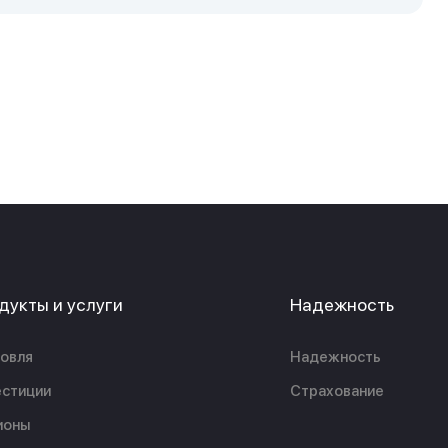
дукты и услуги
Надежность
овля
Надежность
стиции
Страхование
ионы