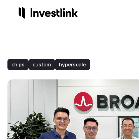
Продукты
Компания
Сервисы
Регули
Акции
О нас
Готов
Лиц
chips
custom
hyperscale
Опционы
Контакты
Инвес
На
Торго
Стр
Начисления
3.25%
ETF
IPO
NEW