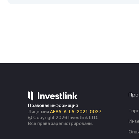
Про
Правовая информация
Торг
Лицензия
AFSA-A-LA-2021-0037
© Copyright 2026 Investlink LTD.
Инве
Все права зарегистрированы.
Опц