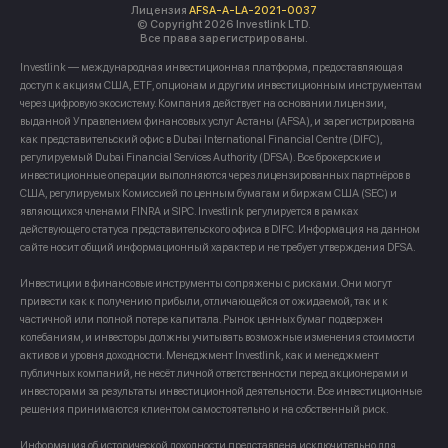
Лицензия
AFSA-A-LA-2021-0037
© Copyright 2026 Investlink LTD.
Все права зарегистрированы.
Investlink — международная инвестиционная платформа, предоставляющая
доступ к акциям США, ETF, опционам и другим инвестиционным инструментам
через цифровую экосистему. Компания действует на основании лицензии,
выданной Управлением финансовых услуг Астаны (AFSA), и зарегистрирована
как представительский офис в Dubai International Financial Centre (DIFC),
регулируемый Dubai Financial Services Authority (DFSA). Все брокерские и
инвестиционные операции выполняются через лицензированных партнёров в
США, регулируемых Комиссией по ценным бумагам и биржам США (SEC) и
являющихся членами FINRA и SIPC. Investlink регулируется в рамках
действующего статуса представительского офиса в DIFC. Информация на данном
сайте носит общий информационный характер и не требует утверждения DFSA.
Инвестиции в финансовые инструменты сопряжены с рисками. Они могут
привести как к получению прибыли, отличающейся от ожидаемой, так и к
частичной или полной потере капитала. Рынок ценных бумаг подвержен
колебаниям, и инвесторы должны учитывать возможные изменения стоимости
активов и уровня доходности. Менеджмент Investlink, как и менеджмент
публичных компаний, не несёт личной ответственности перед акционерами и
инвесторами за результаты инвестиционной деятельности. Все инвестиционные
решения принимаются клиентом самостоятельно и на собственный риск.
Информация об исторической доходности представлена исключительно для