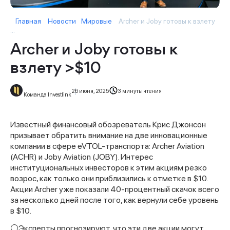
Главная
Новости
Мировые
Archer и Joby готовы к взлету
...
Archer и Joby готовы к
взлету >$10
26 июня, 2025
3 минуты чтения
Команда Investlink
Известный финансовый обозреватель Крис Джонсон
призывает обратить внимание на две инновационные
компании в сфере eVTOL-транспорта: Archer Aviation
(ACHR) и Joby Aviation (JOBY). Интерес
институциональных инвесторов к этим акциям резко
возрос, как только они приблизились к отметке в $10.
Акции Archer уже показали 40-процентный скачок всего
за несколько дней после того, как вернули себе уровень
в $10.
⚪️Эксперты прогнозируют, что эти две акции могут