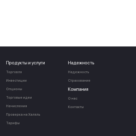
Продукты и услуги
Надежность
Торговля
Надежность
Инвестиции
Страхование
Компания
Опционы
Торговые идеи
О нас
Начисления
Контакты
Проверка на Халяль
Тарифы