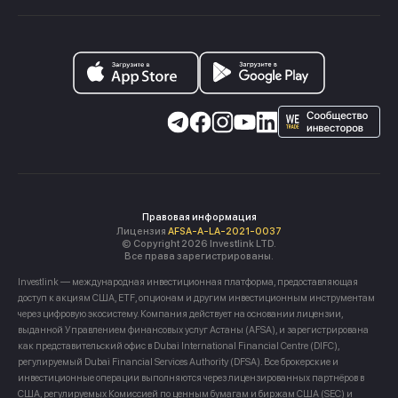
Правовая информация
Лицензия
AFSA-A-LA-2021-0037
© Copyright 2026 Investlink LTD.
Все права зарегистрированы.
Investlink — международная инвестиционная платформа, предоставляющая
доступ к акциям США, ETF, опционам и другим инвестиционным инструментам
через цифровую экосистему. Компания действует на основании лицензии,
выданной Управлением финансовых услуг Астаны (AFSA), и зарегистрирована
как представительский офис в Dubai International Financial Centre (DIFC),
регулируемый Dubai Financial Services Authority (DFSA). Все брокерские и
инвестиционные операции выполняются через лицензированных партнёров в
США, регулируемых Комиссией по ценным бумагам и биржам США (SEC) и