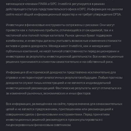
являющихся членами FINRA и SIPC. Investlink регулируется в рамках
действующего статуса представительского офиса в DIFC. Информация на данном
сайте носит общий информационный характер и не требует утверждения DFSA.
Инвестиции в финансовые инструменты сопряжены с рисками. Они могут
привести как к получению прибыли, отличающейся от ожидаемой, так и к
частичной или полной потере капитала. Рынок ценных бумаг подвержен
колебаниям, и инвесторы должны учитывать возможные изменения стоимости
активов и уровня доходности. Менеджмент Investlink, как и менеджмент
публичных компаний, не несёт личной ответственности перед акционерами и
инвесторами за результаты инвестиционной деятельности. Все инвестиционные
решения принимаются клиентом самостоятельно и на собственный риск.
Информация об исторической доходности представлена исключительно для
справки и не гарантирует аналогичных результатов в будущем. Любые прогнозы
доходности служат лишь иллюстрацией и не являются индивидуальной
инвестиционной рекомендацией. Фактические результаты могут отличаться из-
за изменений рыночных, экономических и иных факторов.
Вся информация, размещённая на сайте, предназначена для ознакомительных
целей и не является предложением, приглашением или рекомендацией к
совершению сделок с финансовыми инструментами. Перед принятием
инвестиционных решений рекомендуется проконсультироваться с
лицензированным финансовым советником.