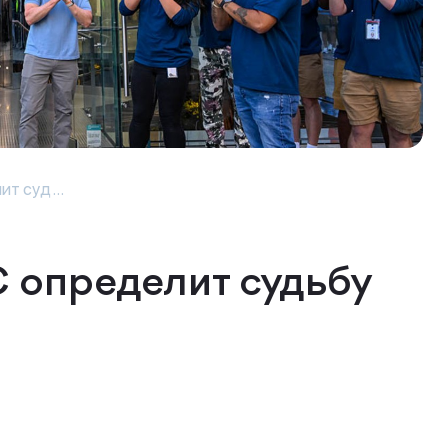
т суд...
определит судьбу