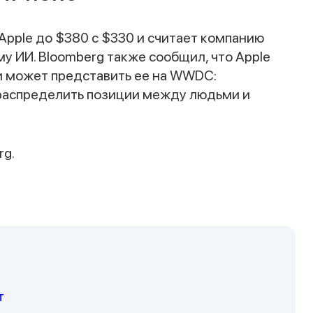
 Apple до $380 с $330 и считает компанию
 ИИ. Bloomberg также сообщил, что Apple
Спасибо за заявку
 и может представить ее на WWDC:
 распределить позиции между людьми и
rg.
Наши консультанты свяжутся с вами в
ближайшее время
т