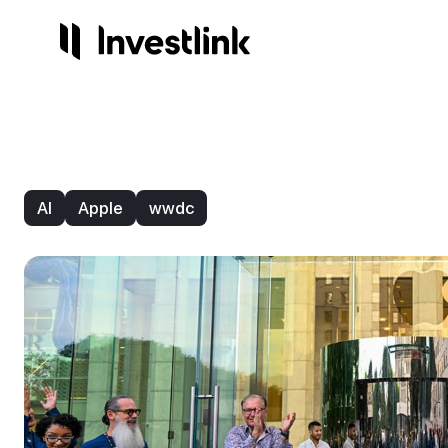
Продукты
Компания
Сервисы
Регули
Акции
О нас
Готов
Лиц
AI
Apple
wwdc
Опционы
Контакты
Инвес
На
Торго
Стр
Начисления
3.25%
ETF
IPO
NEW