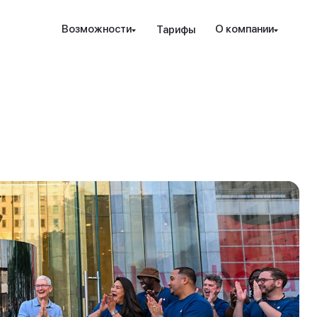
Наведите камеру телефона на QR-код,
Возможности
О компании
Тарифы
чтобы скачать мобильное приложение.
Закрыть
Отправить
рование и защита
Инструменты
Ресурсы
Посл
Закрыть
ые стратегии
ензия РК
Проверка халяльности
Новости
т. консалтинг
дежность
Премиальные функции
вые идеи
ахование счетов
Аналитика PRO
Гот
Sele