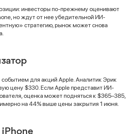
позиции: инвесторы по-прежнему оценивают
one, но ждут от нее убедительной ИИ-
гентную» стратегию, рынок может снова
а.
изатор
событием для акций Apple. Аналитик Эрик
вую цену $330. Если Apple представит ИИ-
зователя, оценка может подняться к $365–385,
римерно на 44% выше цены закрытия 1 июня.
 iPhone