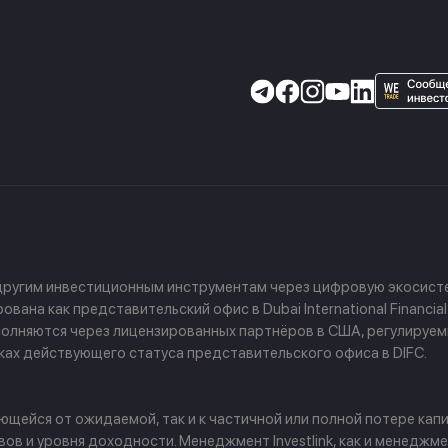
 другим инвестиционным инструментам через цифровую экосисте
ана как представительский офис в Dubai International Financial
 выполняются через лицензированных партнёров в США, регулируе
амках действующего статуса представительского офиса в DIFC.
щейся от ожидаемой, так и к частичной или полной потере капи
в и уровня доходности. Менеджмент Investlink, как и менеджм