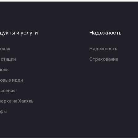
дукты и услуги
Надежность
овля
Надежность
стиции
Страхование
ионы
овые идеи
сления
ерка на Халяль
ифы