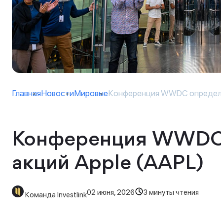
Главная
Новости
Мировые
Конференция WWDC определи
Конференция WWDC 
акций Apple (AAPL)
02 июня, 2026
3 минуты чтения
Команда Investlink