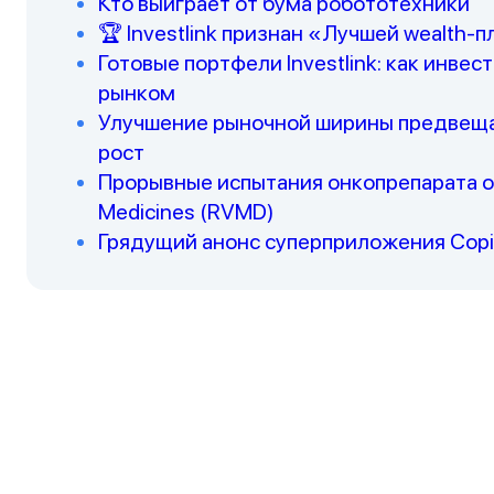
Кто выиграет от бума робототехники
🏆 Investlink признан «Лучшей wealth-
Готовые портфели Investlink: как инве
рынком
Улучшение рыночной ширины предвеща
рост
Прорывные испытания онкопрепарата об
Medicines (RVMD)
Грядущий анонс суперприложения Copil