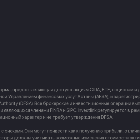
форма, предоставляющая доступ к акциям США, ETF, опционам и
й Управлением финансовых услуг Астаны (AFSA), и зарегистриров
ces Authority (DFSA). Все брокерские и инвестиционные операции
 являющихся членами FINRA и SIPC. Investlink регулируется в р
ционный характер и не требует утверждения DFSA.
рисками. Они могут привести как к получению прибыли, отличаю
сторы должны учитывать возможные изменения стоимости активо