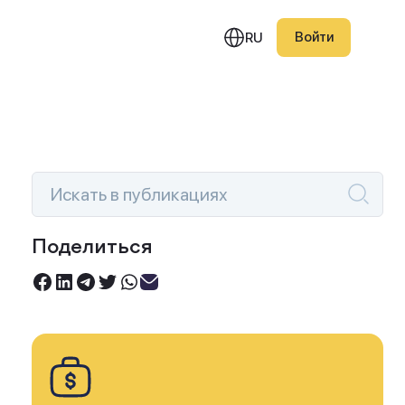
Войти
RU
едняя публикация
Поделиться
Инвестируйте под 0%
овый портфель Smart
Торгуйте акциями без комиссий
ction — июль 2026