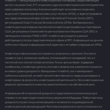
Investlink — международная инвестиционная платформа, предоставляющая
доступ к акциям США, ETF, опционам и другим инвестиционным инструментам
через цифровую экосистему. Компания действует на основании лицензии,
выданной Управлением финансовых услуг Астаны (AFSA), и зарегистрирована
как представительский офис в Dubai International Financial Centre (DIFC),
регулируемый Dubai Financial Services Authority (DFSA). Все брокерские и
инвестиционные операции выполняются через лицензированных партнёров в
США, регулируемых Комиссией по ценным бумагам и биржам США (SEC) и
являющихся членами FINRA и SIPC. Investlink регулируется в рамках
действующего статуса представительского офиса в DIFC. Информация на данном
сайте носит общий информационный характер и не требует утверждения DFSA.
Инвестиции в финансовые инструменты сопряжены с рисками. Они могут
привести как к получению прибыли, отличающейся от ожидаемой, так и к
частичной или полной потере капитала. Рынок ценных бумаг подвержен
колебаниям, и инвесторы должны учитывать возможные изменения стоимости
активов и уровня доходности. Менеджмент Investlink, как и менеджмент
публичных компаний, не несёт личной ответственности перед акционерами и
инвесторами за результаты инвестиционной деятельности. Все инвестиционные
решения принимаются клиентом самостоятельно и на собственный риск.
Информация об исторической доходности представлена исключительно для
справки и не гарантирует аналогичных результатов в будущем. Любые прогнозы
доходности служат лишь иллюстрацией и не являются индивидуальной
инвестиционной рекомендацией. Фактические результаты могут отличаться из-