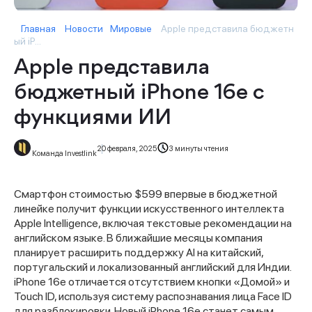
Главная
Новости
Мировые
Apple представила бюджетн
ый iP...
Apple представила
бюджетный iPhone 16e с
функциями ИИ
20 февраля, 2025
3 минуты чтения
Команда Investlink
Смартфон стоимостью $599 впервые в бюджетной
линейке получит функции искусственного интеллекта
Apple Intelligence, включая текстовые рекомендации на
английском языке. В ближайшие месяцы компания
планирует расширить поддержку AI на китайский,
португальский и локализованный английский для Индии.
iPhone 16e отличается отсутствием кнопки «Домой» и
Touch ID, используя систему распознавания лица Face ID
для разблокировки. Новый iPhone 16e станет самым