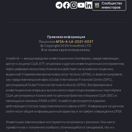
Правовая информация
Лицензия
AFSA-A-LA-2021-0037
© Copyright 2026 Investlink LTD.
Все права зарегистрированы.
Investlink — международная инвестиционная платформа, предоставляющая
доступ к акциям США, ETF, опционам и другим инвестиционным инструментам
через цифровую экосистему. Компания действует на основании лицензии,
выданной Управлением финансовых услуг Астаны (AFSA), и зарегистрирована
как представительский офис в Dubai International Financial Centre (DIFC),
регулируемый Dubai Financial Services Authority (DFSA). Все брокерские и
инвестиционные операции выполняются через лицензированных партнёров в
США, регулируемых Комиссией по ценным бумагам и биржам США (SEC) и
являющихся членами FINRA и SIPC. Investlink регулируется в рамках
действующего статуса представительского офиса в DIFC. Информация на данном
сайте носит общий информационный характер и не требует утверждения DFSA.
Инвестиции в финансовые инструменты сопряжены с рисками. Они могут
привести как к получению прибыли, отличающейся от ожидаемой, так и к