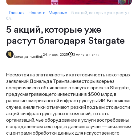
Главная
Новости
Мировые
5 акций, которые уже растут
бл...
5 акций, которые уже
растут благодаря Stargate
24 января, 2025
3 минуты чтения
Команда Investlink
Несмотря на эпатажность и категоричность некоторых
заявлений Дональда Трампа, инвесторы всерьез
восприняли его объявление о запуске проекта Stargate,
предусматривающего инвестиции в $500 млрд в
развитие американской инфраструктуры ИИ. Во всяком
случае, аналитики отмечают резкий подъем стоимости
акций «инфраструктурных» компаний, то есть
организаций, чье оборудование и услуги востребованы
в определенном секторе, в данном случае — связанным
с центрами обработки данных для искусственного