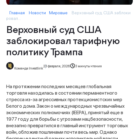
Главная
Новости
Мировые
Верховный суд США заблоки
ровал...
Верховный суд США
заблокировал тарифную
политику Трампа
23 февраля, 2026
3 минуты чтения
Команда Investlink
На протяжении последних месяцев глобальная
торговля находилась в состоянии перманентного
стресса из-за агрессивных протекционистских мер
Белого дома. Закон о международных чрезвычайных
экономических полномочиях (IEEPA), принятый еще в
1977 году для борьбы с угрозами нацбезопасности,
внезапно превратился в главный инструмент торговых
войн, обложив пошлинами почти весь мир. Однако
беспрецедентный размах исполнительной власти