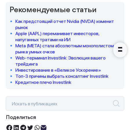
Рекомендуемые статьи
Наши консультанты свяжутся с
вами в ближайшее время
Как предстоящий отчет Nvidia (NVDA) изменит
рынок
Apple (AAPL) переманивает инвесторов,
напуганных тратами на ИИ
Meta (META) стала абсолютным монополистом
рынка умных очков
Web-терминал Investlink: Эволюция вашего
трейдинга
Инвестирование в «Великое Ускорение»
Топ-3 причины выбрать консалтинг Investlink
Кредитное плечо Investlink
Поделиться