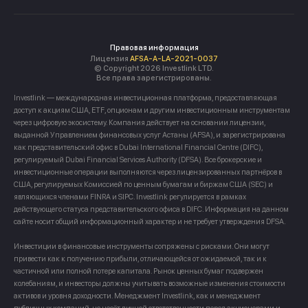
Правовая информация
Лицензия
AFSA-A-LA-2021-0037
© Copyright 2026 Investlink LTD.
Все права зарегистрированы.
Investlink — международная инвестиционная платформа, предоставляющая
доступ к акциям США, ETF, опционам и другим инвестиционным инструментам
через цифровую экосистему. Компания действует на основании лицензии,
выданной Управлением финансовых услуг Астаны (AFSA), и зарегистрирована
как представительский офис в Dubai International Financial Centre (DIFC),
регулируемый Dubai Financial Services Authority (DFSA). Все брокерские и
инвестиционные операции выполняются через лицензированных партнёров в
США, регулируемых Комиссией по ценным бумагам и биржам США (SEC) и
являющихся членами FINRA и SIPC. Investlink регулируется в рамках
действующего статуса представительского офиса в DIFC. Информация на данном
сайте носит общий информационный характер и не требует утверждения DFSA.
Инвестиции в финансовые инструменты сопряжены с рисками. Они могут
привести как к получению прибыли, отличающейся от ожидаемой, так и к
частичной или полной потере капитала. Рынок ценных бумаг подвержен
колебаниям, и инвесторы должны учитывать возможные изменения стоимости
активов и уровня доходности. Менеджмент Investlink, как и менеджмент