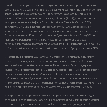
Investlink — международная инвестиционная платформа, предоставляющая
доступ к акциям США, ETF, опционам и другим инвестиционным инструментам
через цифровую экосистему. Компания действует на основании лицензии,
выданной Управлением финансовых услуг Астаны (AFSA), и зарегистрирована
как представительский офис в Dubai International Financial Centre (DIFC),
регулируемый Dubai Financial Services Authority (DFSA). Все брокерские и
инвестиционные операции выполняются через лицензированных партнёров в
США, регулируемых Комиссией по ценным бумагам и биржам США (SEC) и
являющихся членами FINRA и SIPC. Investlink регулируется в рамках
действующего статуса представительского офиса в DIFC. Информация на данном
сайте носит общий информационный характер и не требует утверждения DFSA.
Инвестиции в финансовые инструменты сопряжены с рисками. Они могут
привести как к получению прибыли, отличающейся от ожидаемой, так и к
частичной или полной потере капитала. Рынок ценных бумаг подвержен
колебаниям, и инвесторы должны учитывать возможные изменения стоимости
активов и уровня доходности. Менеджмент Investlink, как и менеджмент
публичных компаний, не несёт личной ответственности перед акционерами и
инвесторами за результаты инвестиционной деятельности. Все инвестиционные
решения принимаются клиентом самостоятельно и на собственный риск.
Информация об исторической доходности представлена исключительно для
справки и не гарантирует аналогичных результатов в будущем. Любые прогнозы
доходности служат лишь иллюстрацией и не являются индивидуальной