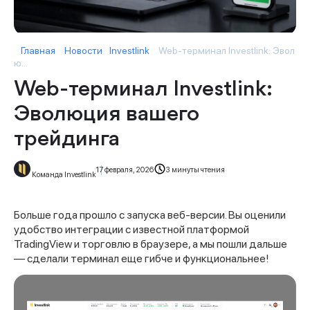
Главная
Новости
Investlink
Web-терминал Investlink: Эвол
ю...
Web-терминал Investlink:
Эволюция вашего
трейдинга
17 февраля, 2026
3 минуты чтения
Команда Investlink
Больше года прошло с запуска веб-версии. Вы оценили
удобство интеграции с известной платформой
TradingView и торговлю в браузере, а мы пошли дальше
— сделали терминал еще гибче и функциональнее!