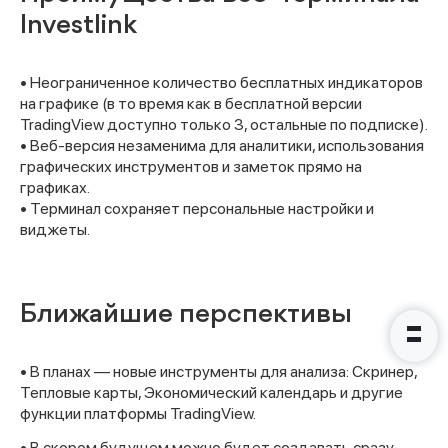
Investlink
• Неограниченное количество бесплатных индикаторов
на графике (в то время как в бесплатной версии
TradingView доступно только 3, остальные по подписке).
Наши консультанты свяжутся с
• Веб-версия незаменима для аналитики, использования
вами в ближайшее время
графических инструментов и заметок прямо на
графиках.
• Терминал сохраняет персональные настройки и
виджеты.
Ближайшие перспективы
• В планах — новые инструменты для анализа: Скринер,
Тепловые карты, Экономический календарь и другие
функции платформы TradingView.
• В скором будущем можно будет создавать сразу